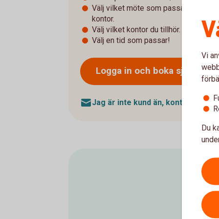
Välj vilket möte som passar dig och hu
kontor.
V
Välj vilket kontor du tillhör.
Välj en tid som passar!
Vi an
webbp
Logga in och boka
själv
förbä
F
Jag är inte kund än, kontakta mig 
R
Du ka
under