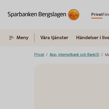
Privat
För
Meny
Våra tjänster
Händelser i liv
Privat
App, internetbank och BankID
Mo