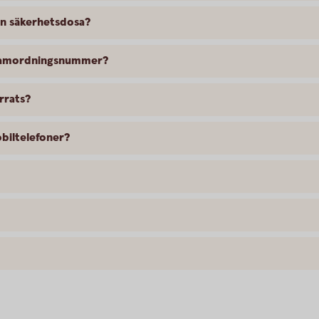
in säkerhetsdosa?
 samordningsnummer?
rrats?
obiltelefoner?