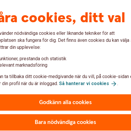
r du vill träffa oss, via Teams eller besöka ett
åra cookies, ditt val
vänder nödvändiga cookies eller liknande tekniker för att
latsen ska fungera för dig. Det finns även cookies du kan välj
ttrar din upplevelse:
unktioner, prestanda och statistik
gärna
elevant marknadsföring
n ta tillbaka ditt cookie-medgivande när du vill, på cookie-sidan 
 din profil när du är inloggad.
Så hanterar vi
cookies
.
Godkänn alla cookies
Ta hand om ditt
BankID – det är en
värdehandling
Bara nödvändiga cookies