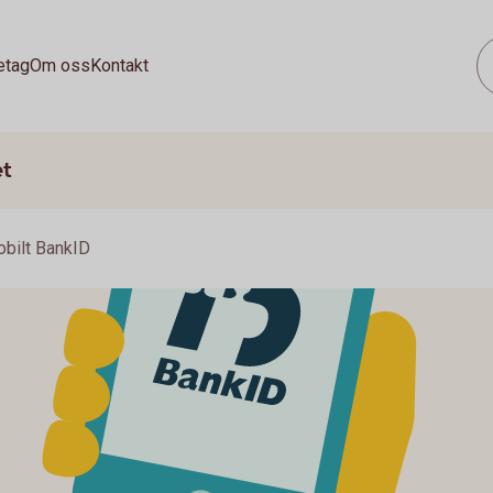
etag
Om oss
Kontakt
et
bilt BankID