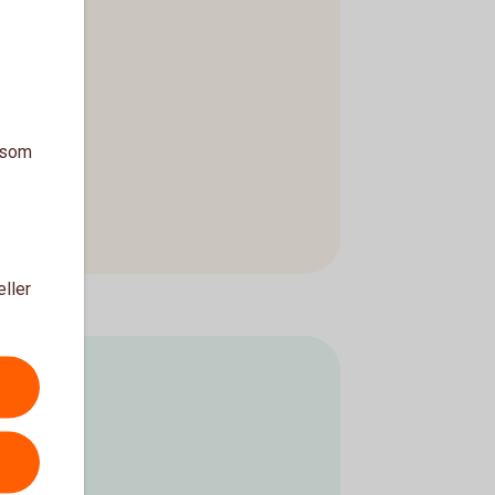
a som
eller