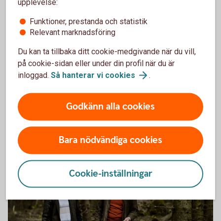
upplevelse:
493744040
Tips till dig som nybliven skogsägare
Funktioner, prestanda och statistik
Relevant marknadsföring
Först: Stort grattis som nybliven skogsägare. Oavsett om
du har köpt eller ärvt din skog, är ett tips att sätta mål med
Du kan ta tillbaka ditt cookie-medgivande när du vill,
vad du vill göra med din skog. Har du det klart kommer
på cookie-sidan eller under din profil när du är
mycket att ge sig av sig självt.
inloggad.
Så hanterar vi
cookies
.
Ärvt eller köpt skog? Börja med
målen
Godkänn alla cookies
Bara nödvändiga cookies
Cookie-inställningar