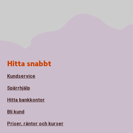
Sidfot
Hitta snabbt
Kundservice
Spärrhjälp
Hitta bankkontor
Bli kund
Priser, räntor och kurser