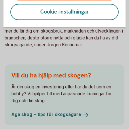
Skog växer långsamt och beslut som fattas idag kan
Cookie-inställningar
påverka resultatet under många år framöver.
– Skog är en fantastisk tillgång med många möjligheter. Ju
mer du lär dig om skogsbruk, marknaden och utvecklingen i
branschen, desto större nytta och glädje kan du ha av ditt
skogsägande, säger Jörgen Kennemar.
Vill du ha hjälp med skogen?
Är din skog en investering eller har du det som en
hobby? Vi hjälper till med anpassade lösningar för
dig och din skog.
Äga skog – tips för
skogsägare