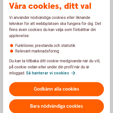
En genomtänkt plan gör det lättare att hantera både
Våra cookies, ditt val
investeringar och framtida intäkter.
Vi använder nödvändiga cookies eller liknande
Tänk framåt och minska riskerna
tekniker för att webbplatsen ska fungera för dig. Det
finns även cookies du kan välja som förbättrar din
Som skogsägare är det viktigt att ha ett långsiktigt
upplevelse:
perspektiv.
Funktioner, prestanda och statistik
Stormar, bränder, skadedjur och andra oförutsedda
Relevant marknadsföring
händelser kan påverka både skogens värde och framtida
Du kan ta tillbaka ditt cookie-medgivande när du vill,
avkastning. Därför är det klokt att se över
på cookie-sidan eller under din profil när du är
försäkringsskyddet och hålla sig uppdaterad kring lagar,
inloggad.
Så hanterar vi
cookies
.
regler och andra förändringar som kan påverka fastigheten.
Det är också bra att ha koll på exempelvis servitut,
Godkänn alla cookies
arrenden och andra rättigheter som är knutna till marken.
Kunskap lönar sig
Bara nödvändiga cookies