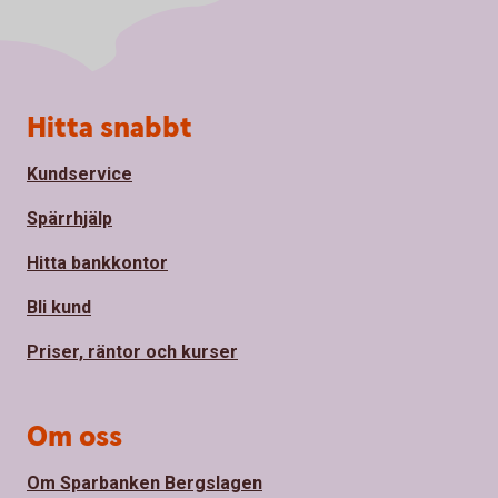
Sidfot
Hitta snabbt
Kundservice
Spärrhjälp
Hitta bankkontor
Bli kund
Priser, räntor och kurser
Om oss
Om Sparbanken Bergslagen