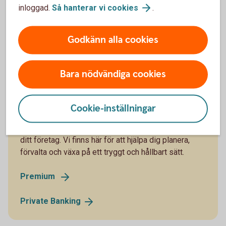
inloggad.
Så hanterar vi
cookies
.
Godkänn alla cookies
Bara nödvändiga cookies
För dig som vill ha mer
Med Premium och Private Banking får du tillgång till
Cookie-inställningar
personlig rådgivning, skräddarsydda lösningar och
ett helhetsperspektiv på både din privatekonomi och
ditt företag. Vi finns här för att hjälpa dig planera,
förvalta och växa på ett tryggt och hållbart sätt.
Premium
Private
Banking