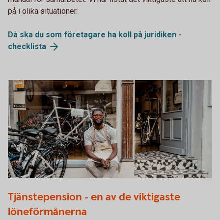
på i olika situationer.
Då ska du som företagare ha koll på juridiken -
checklista
1289906624
Tjänstepension - en av de viktigaste
löneförmånerna