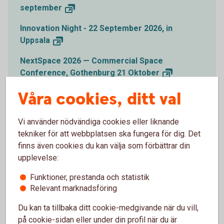
september
Innovation Night - 22 September 2026, in
Uppsala
NextSpace 2026 — Commercial Space
Conference, Gothenburg 21
Oktober
Våra cookies, ditt val
Boardmatch i Stockholm tillsammans med
Styrelseakademin och Almi 21 oktober
Vi använder nödvändiga cookies eller liknande
tekniker för att webbplatsen ska fungera för dig. Det
finns även cookies du kan välja som förbättrar din
upplevelse:
Premium och Private Banking
Funktioner, prestanda och statistik
Relevant marknadsföring
Du kan ta tillbaka ditt cookie-medgivande när du vill,
på cookie-sidan eller under din profil när du är