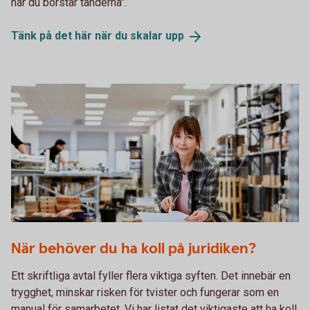
när du borstar tänderna".
Tänk på det här när du skalar
upp
Woman flipping through a sheet of paper
När behöver du ha koll på juridiken?
Ett skriftliga avtal fyller flera viktiga syften. Det innebär en
trygghet, minskar risken för tvister och fungerar som en
manual för samarbetet. Vi har listat det viktigaste att ha koll