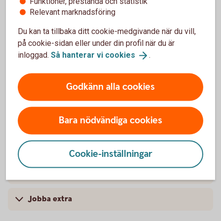
Funktioner, prestanda och statistik
Relevant marknadsföring
Du kan ta tillbaka ditt cookie-medgivande när du vill,
på cookie-sidan eller under din profil när du är
inloggad.
Så hanterar vi
cookies
.
Lär dig mer om privatekonomi
Godkänn alla cookies
Göra budget och flytta hemifrån
Spara och placera
Bara nödvändiga cookies
Om bolån och konsumtionslån - skillnader på lån
Cookie-inställningar
Plugga efter gymnasiet
Jobba extra