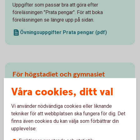
Uppgifter som passar bra att göra efter
föreläsningen "Prata pengar". För att boka
föreläsningen se längre upp på sidan.
Övningsuppgifter Prata pengar (pdf)
För högstadiet och gymnasiet
Uppgifter som passar bra att göra efter
Våra cookies, ditt val
föreläsningen "Din ekonomi. Din framtid." För att
boka föreläsning se längre upp på sidan.
Vi använder nödvändiga cookies eller liknande
tekniker för att webbplatsen ska fungera för dig. Det
Övningsuppgifter nivå 1 (pdf)
finns även cookies du kan välja som förbättrar din
Övningsuppgifter nivå 2 (pdf)
upplevelse:
Kunskapskoll för högstadiet
(Forms)
Privatekonomisk ordlista (pdf)