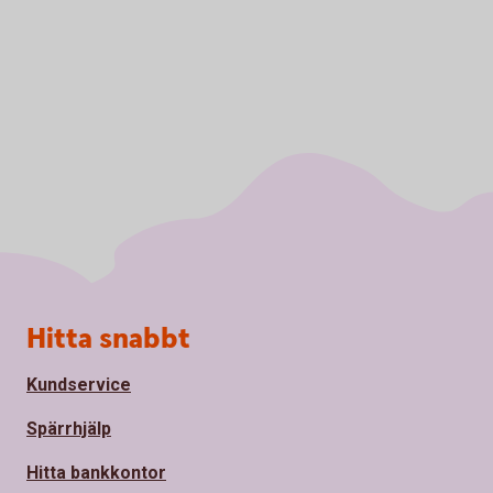
Sidfot
Hitta snabbt
Kundservice
Spärrhjälp
Hitta bankkontor