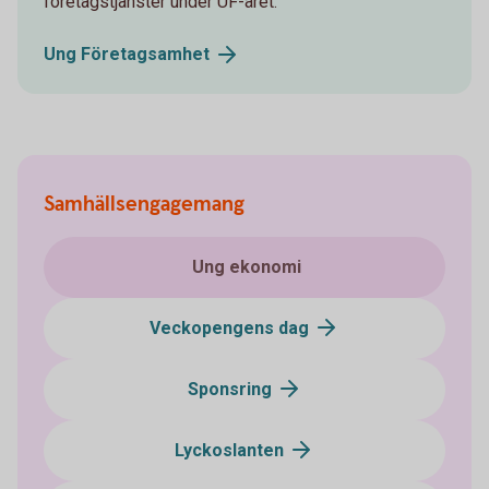
företagstjänster under UF-året.
Ung
Företagsamhet
Samhällsengagemang
Ung ekonomi
Veckopengens dag
Sponsring
Lyckoslanten