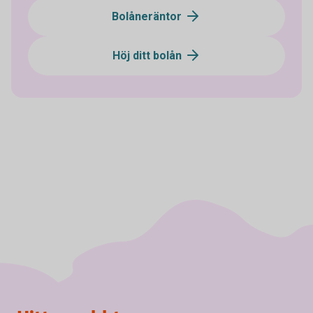
Bolåneräntor
Höj ditt bolån