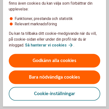
finns även cookies du kan välja som förbättrar din
upplevelse:
Funktioner, prestanda och statistik
Relevant marknadsföring
Tjej med hörlurar 2000x1200
Du kan ta tillbaka ditt cookie-medgivande när du vill,
Bolån ung – mer än bara låååg
på cookie-sidan eller under din profil när du är
ränta
inloggad.
Så hanterar vi
cookies
.
Med Bolån ung får du som är 18–35 år lägre ränta
Godkänn alla cookies
och smarta förmåner som gör bostadsresan enklare
och tryggare.
Erbjudandet gäller till den 30 september 2026 och
Bara nödvändiga cookies
går inte att kombinera med andra erbjudanden.
Cookie-inställningar
Här kan du läsa mer om
erbjudandet