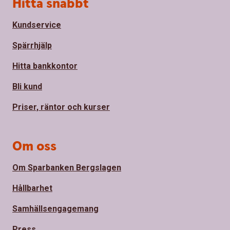
Sidfot
Hitta snabbt
Kundservice
Spärrhjälp
Hitta bankkontor
Bli kund
Priser, räntor och kurser
Om oss
Om Sparbanken Bergslagen
Hållbarhet
Samhällsengagemang
Press