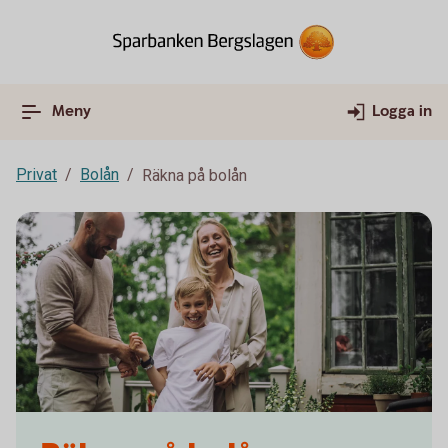
Meny
Logga in
Privat
Bolån
Räkna på bolån