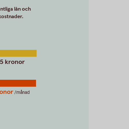
ntliga lån och
 kostnader.
15 kronor
ronor
/månad