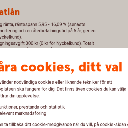
atlån
ig ränta, räntespann 5,95 - 16,09 % (senaste
rtering och en återbetalningstid på 5 år, ger en
Nyckelkund).
gningsavgift 300 kr (0 kr för Nyckelkund). Totalt
 är 119 947 kr (119 647 kr för Nyckelkund).
99 kronor per månad och antalet betalningar är 60
åra cookies, ditt val
lser kan förekomma i det enskilda fallet. För en
ch ytterligare information om Privatlån, ring oss
vänder nödvändiga cookies eller liknande tekniker för att
latsen ska fungera för dig. Det finns även cookies du kan välj
ttrar din upplevelse:
ering
unktioner, prestanda och statistik
elevant marknadsföring
mortering. Det innebär att du, på ditt lån, betalar
 Du betalar även ränta på lånet.
n ta tillbaka ditt cookie-medgivande när du vill, på cookie-sidan 