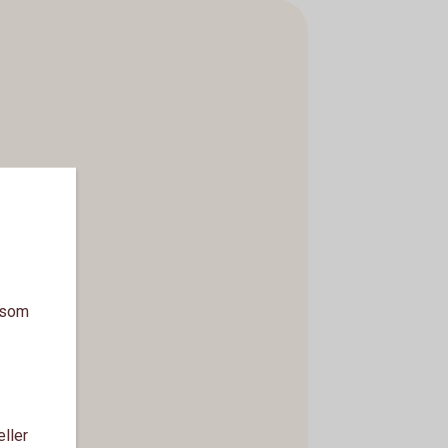
a som
eller