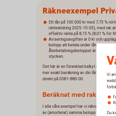
Räkneexempel Priv
Ett lån på 100 000 kr med 7,73 % rörl
ränteändring 2025-10-03), med rak amo
effektiv ränta på 8,15 % (8,01 % för 
Aviseringsavgiften är 0 kr och uppläg
belopp att betala under lånets löptid
Återbetalningsbeloppet är i snitt 1 9
V
stycken.
Det här är en förenklad kalkyl och avvike
mer exakt beräkning av din lånekostnad o
Vi an
direkt på 0581-880 00.
webbp
förbä
Beräknat med rak amort
F
R
I alla våra exempel har vi räknat med rak a
av (amorterar) samma belopp varje månad.
Du ka