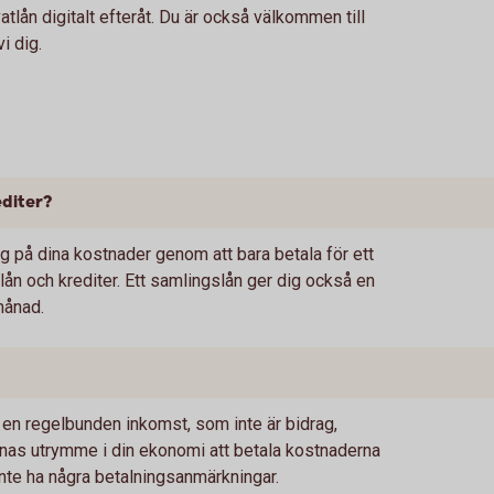
tlån digitalt efteråt. Du är också välkommen till
i dig.
editer?
ng på dina kostnader genom att bara betala för ett
må lån och krediter. Ett samlingslån ger dig också en
månad.
a en regelbunden inkomst, som inte är bidrag,
nnas utrymme i din ekonomi att betala kostnaderna
nte ha några betalningsanmärkningar.