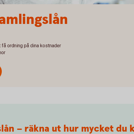
samlingslån
t få ordning på dina kostnader
nor
lån – räkna ut hur mycket du 