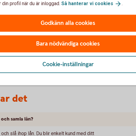
räntan är oförändrad.
 din profil när du är inloggad.
Så hanterar vi
cookies
.
Godkänn alla cookies
lden i tid riskerar du en betalningsanmärkning. Det kan
Bara nödvändiga cookies
bostad, teckna abonnemang och få nya lån. För stöd, vänd
ingen i din kommun. Kontaktuppgifter finns på
Cookie-inställningar
rar det
a och samla lån?
 och slå ihop lån. Du blir enkelt kund med ditt