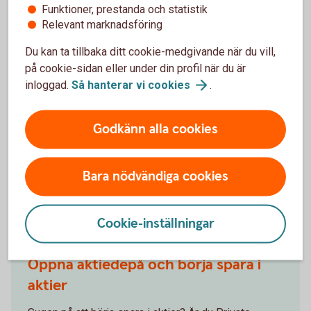
tredje del får du en fördjupning kring hur du kan
Funktioner, prestanda och statistik
Relevant marknadsföring
minimera riskerna i ditt aktiesparande. Du får även
information om olika verktyg som du kan använda för
Du kan ta tillbaka ditt cookie-medgivande när du vill,
att prognostisera en akties förväntade
på cookie-sidan eller under din profil när du är
kursutveckling baserat på dess historiska
inloggad.
Så hanterar vi
cookies
.
rörelsemönster.
Van aktiehandlare –
tips
Godkänn alla cookies
Bara nödvändiga cookies
Kom igång med aktier!
Cookie-inställningar
Öppna aktiedepå och börja spara i
aktier