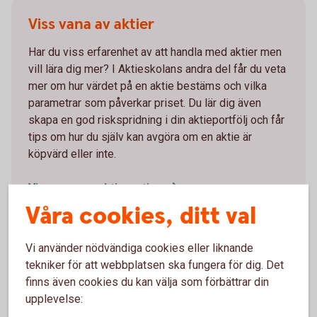
Viss vana av aktier
Har du viss erfarenhet av att handla med aktier men
vill lära dig mer? I Aktieskolans andra del får du veta
mer om hur värdet på en aktie bestäms och vilka
parametrar som påverkar priset. Du lär dig även
skapa en god riskspridning i din aktieportfölj och får
tips om hur du själv kan avgöra om en aktie är
köpvärd eller inte.
Viss vana av aktier –
tips
Våra cookies, ditt val
Vi använder nödvändiga cookies eller liknande
tekniker för att webbplatsen ska fungera för dig. Det
Van aktieplacerare
finns även cookies du kan välja som förbättrar din
upplevelse:
Har du hållit på länge med aktier? I Aktieskolans