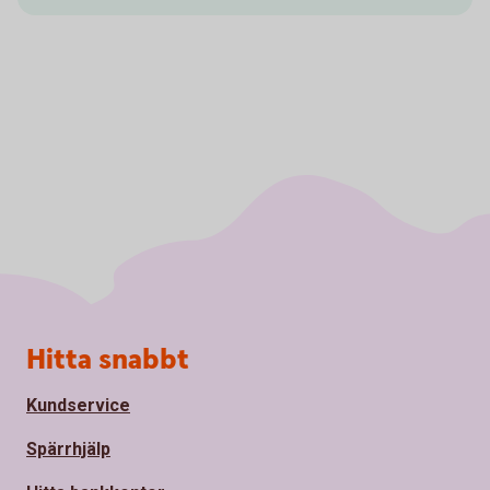
Sidfot
Hitta snabbt
Kundservice
Spärrhjälp