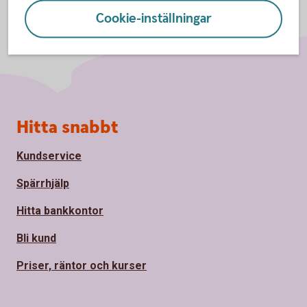
Cookie-inställningar
Sidfot
Hitta snabbt
Kundservice
Spärrhjälp
Hitta bankkontor
Bli kund
Priser, räntor och kurser