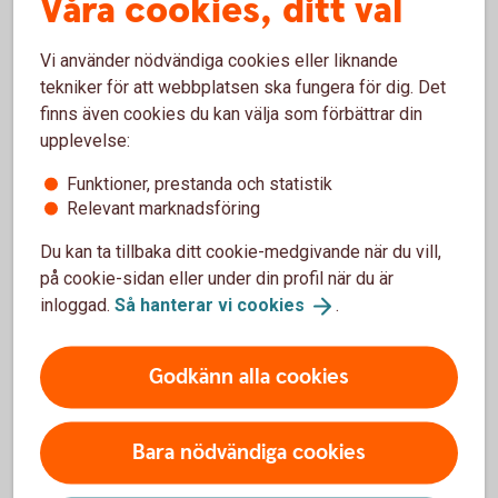
Våra cookies, ditt val
Livet som student är ofta knapert, det går inte att
förneka. Med en budget räcker pengarna längre.
Vi använder nödvändiga cookies eller liknande
tekniker för att webbplatsen ska fungera för dig. Det
Hushållens ekonomi –
student
finns även cookies du kan välja som förbättrar din
upplevelse:
Studielån och bidrag
Funktioner, prestanda och statistik
Relevant marknadsföring
Hur mycket får du låna? Det beror dels på hur långa
Du kan ta tillbaka ditt cookie-medgivande när du vill,
terminer du har, dels på om du har övriga inkomster.
på cookie-sidan eller under din profil när du är
inloggad.
Så hanterar vi
cookies
.
Studielån och
studiebidrag
Godkänn alla cookies
Bara nödvändiga cookies