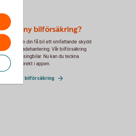
gs för ny bilförsäkring?
om oss kan din få bil ett omfattande skydd
 smidig skadehantering. Vår bilförsäkring
ler även leasingbilar. Nu kan du teckna
säkringen direkt i appen.
funkar vår bilförsäkring