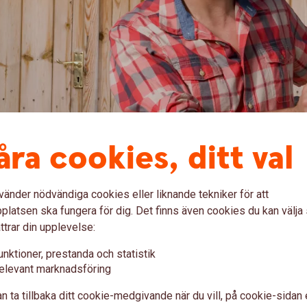
tt företag för kris och krig?
åra cookies, ditt val
nget är stort på många håll. Men vad har du
vänder nödvändiga cookies eller liknande tekniker för att
 kommer till beredskap och vad bör du göra på
latsen ska fungera för dig. Det finns även cookies du kan välj
garekonom på Swedbank vägleder i frågan.
ttrar din upplevelse:
unktioner, prestanda och statistik
 och krig?
elevant marknadsföring
n ta tillbaka ditt cookie-medgivande när du vill, på cookie-sidan 