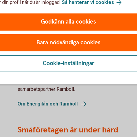
 din profil när du är inloggad.
Så hanterar vi cookies
.
Godkänn alla cookies
tt
Energilån till företagets
Da
fastigheter
Bara nödvändiga cookies
Gen
och
r
När du ska klimatanpassa företagets lokaler, till
gäl
exempel med nya fönster, fjärrvärme,
Cookie-inställningar
för
laddstolpar eller solpaneler kan du få ett
energilån hos oss. Behöver du hjälp att göra rätt
Så 
energiinvesteringar – kontakta vår
samarbetspartner Ramboll.
Om Energilån och Ramboll
Småföretagen är under hård