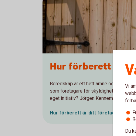
Hur förberett är di
V
Beredskap är ett hett ämne och engagema
Vi an
som företagare för skyldigheter när det
webbp
eget initiativ? Jörgen Kennemar, företa
förbä
F
Hur förberett är ditt företag för kris
R
Du ka