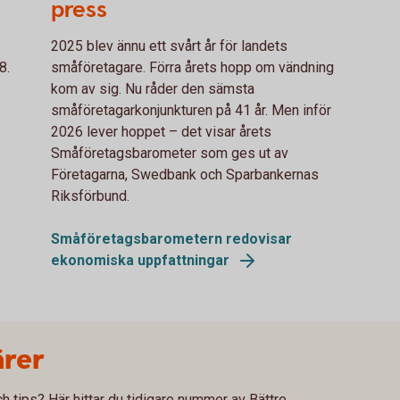
press
2025 blev ännu ett svårt år för landets
8.
småföretagare. Förra årets hopp om vändning
kom av sig. Nu råder den sämsta
småföretagarkonjunkturen på 41 år. Men inför
2026 lever hoppet – det visar årets
Småföretagsbarometer som ges ut av
Företagarna, Swedbank och Sparbankernas
Riksförbund.
Småföretagsbarometern redovisar
ekonomiska uppfattningar
ärer
och tips? Här hittar du tidigare nummer av Bättre