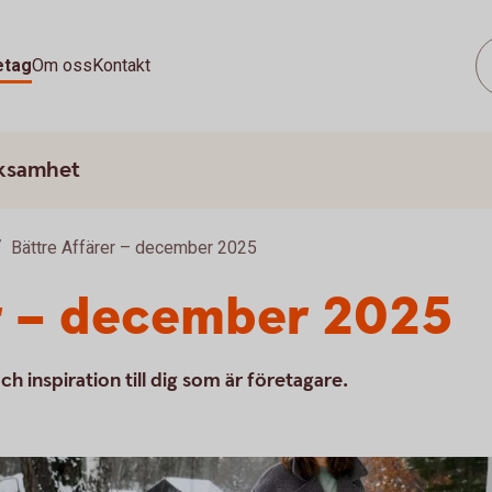
etag
Om oss
Kontakt
rksamhet
Bättre Affärer – december 2025
er – december 2025
ch inspiration till dig som är företagare.