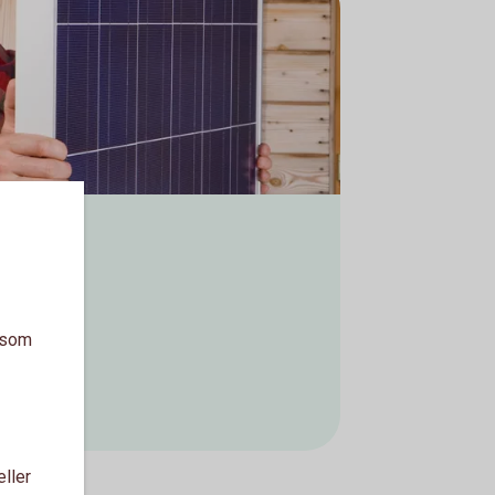
a som
eller