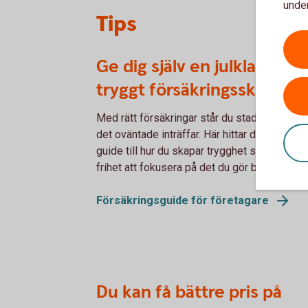
under
Tips
Ge dig själv en julklapp – e
tryggt försäkringsskydd
Med rätt försäkringar står du stadigt även nä
det oväntade inträffar. Här hittar du en enkel
guide till hur du skapar trygghet som ger dig
frihet att fokusera på det du gör bäst.
Försäkringsguide för företagare
Du kan få bättre pris på