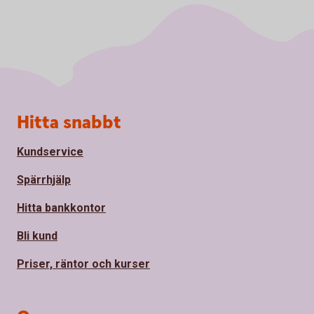
Sidfot
Hitta snabbt
Kundservice
Spärrhjälp
Hitta bankkontor
Bli kund
Priser, räntor och kurser