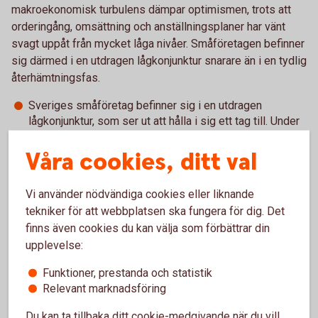
makroekonomisk turbulens dämpar optimismen, trots att
orderingång, omsättning och anställningsplaner har vänt
svagt uppåt från mycket låga nivåer. Småföretagen befinner
sig därmed i en utdragen lågkonjunktur snarare än i en tydlig
återhämtningsfas.
Sveriges småföretag befinner sig i en utdragen
lågkonjunktur, som ser ut att hålla i sig ett tag till. Under
hela 20-talet har utmaningar och konflikter utlöst
varandra. Kriget i Mellanöstern ger kännbara
Våra cookies, ditt val
ekonomiska effekter och dämpar konjunkturoptimismen,
som är lägre än vad den var i höstas. Orderingången,
Vi använder nödvändiga cookies eller liknande
omsättningen och anställningsplanerna har vänt upp –
tekniker för att webbplatsen ska fungera för dig. Det
men vi befinner fortsatt på låga nivåer, säger Jörgen
finns även cookies du kan välja som förbättrar din
Kennemar, företagsekonom på Swedbank.
upplevelse:
Försiktig förbättring i lönsamheten
Funktioner, prestanda och statistik
Relevant marknadsföring
Lönsamheten har förbättrats något jämfört med tidigare år. I
Du kan ta tillbaka ditt cookie-medgivande när du vill,