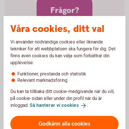
Frågor?
Våra cookies, ditt val
Vi använder nödvändiga cookies eller liknande
tekniker för att webbplatsen ska fungera för dig. Det
Vill ni veta mer om
finns även cookies du kan välja som förbättrar din
valutakonto?
upplevelse:
Funktioner, prestanda och statistik
Välkommen att kontakta Kundservice
Relevant marknadsföring
Företag
Du kan ta tillbaka ditt cookie-medgivande när du vill,
på cookie-sidan eller under din profil när du är
inloggad.
Så hanterar vi
cookies
.
Godkänn alla cookies
Företagskonton