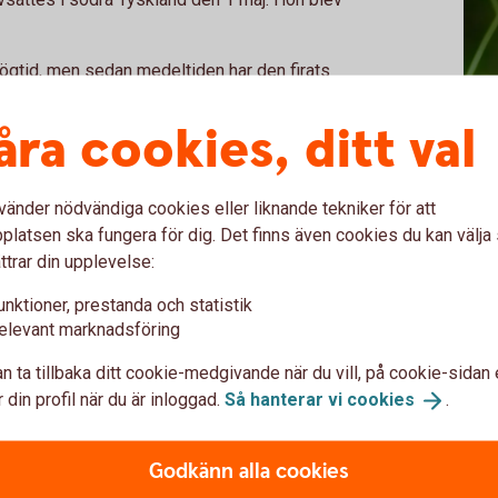
 högtid, men sedan medeltiden har den firats
en sista april och enligt tradition tänds eldar
 det nya när våren är på väg.
åra cookies, ditt val
als
vänder nödvändiga cookies eller liknande tekniker för att
latsen ska fungera för dig. Det finns även cookies du kan välj
 ett helgonfirande. Det sägs också att
ttrar din upplevelse:
tiden, ordnade lagom galna upptåg i
oderniserad tappning i många studentstäder.
unktioner, prestanda och statistik
elevant marknadsföring
stligheter av olika slag. I Stadsparken i
n ta tillbaka ditt cookie-medgivande när du vill, på cookie-sidan 
soner samlas för picknick under dagen, en
 din profil när du är inloggad.
Så hanterar vi
cookies
.
Igel
ken
Godkänn alla cookies
unge