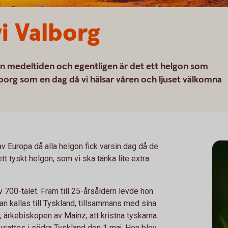
vi Valborg
n medeltiden och egentligen är det ett helgon som
alborg som en dag då vi hälsar våren och ljuset välkomna
av Europa då alla helgon fick varsin dag då de
tt tyskt helgon, som vi ska tänka lite extra
 700-talet. Fram till 25-årsåldern levde hon
an kallas till Tyskland, tillsammans med sina
r, ärkebiskopen av Mainz, att kristna tyskarna.
sattes i södra Tyskland den 1 maj. Hon blev