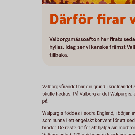
Därför firar 
Valborgsmässoafton har firats seda
hyllas. Idag ser vi kanske främst V
tillbaka
.
Valborgsfirandet har sin grund i kristnandet 
skulle hedras. På Valborg är det Walpurgis, e
på.
Walpurgis föddes i södra England, i början av
som nunna i ett engelskt konvent för att sed
bröder. De reste dit för att hjälpa sin morbro
Valborg avled 779 och hennes kvarlevor grav