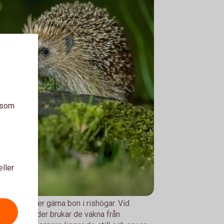
a som
eller
kottar bygger gärna bon i rishögar. Vid
fär nio grader brukar de vakna från