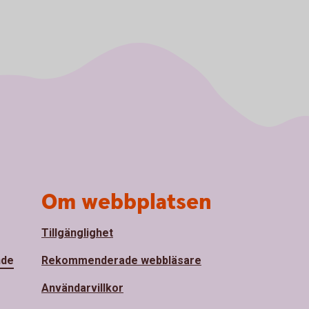
Om webbplatsen
Tillgänglighet
nde
Rekommenderade webbläsare
Användarvillkor