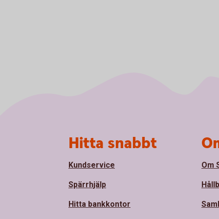
Sidfot
Hitta snabbt
Om
Kundservice
Om S
Spärrhjälp
Håll
Hitta bankkontor
Sam