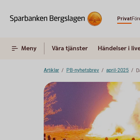
Privat
För
Meny
Våra tjänster
Händelser i liv
Artiklar
PB-nyhetsbrev
april-2025
Dä