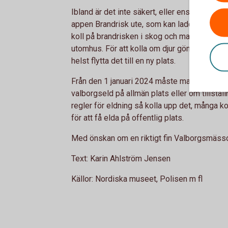
Ibland är det inte säkert, eller ens lagligt, 
appen Brandrisk ute, som kan laddas ned bland
koll på brandrisken i skog och mark. Där får
utomhus. För att kolla om djur gömmer sig bl
helst flytta det till en ny plats.
Från den 1 januari 2024 måste man söka til
valborgseld på allmän plats eller om tillstäl
regler för eldning så kolla upp det, många
för att få elda på offentlig plats.
Med önskan om en riktigt fin Valborgsmäss
Text: Karin Ahlström Jensen
Källor: Nordiska museet, Polisen m fl