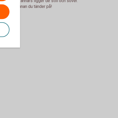
ervilan men annars ligger de still och sover.
a i brasan innan du tänder på!