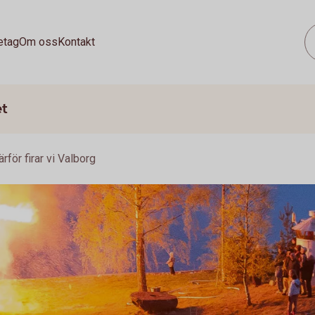
etag
Om oss
Kontakt
et
rför firar vi Valborg