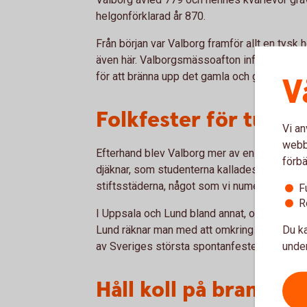
helgonförklarad år 870.
Från början var Valborg framför allt en tysk
även här. Valborgsmässoafton infaller alltid d
för att bränna upp det gamla och ge plats för
V
Folkfester för tusent
Vi an
webbp
Efterhand blev Valborg mer av en folkfest än
förbä
djäknar, som studenterna kallades på medel
stiftsstäderna, något som vi numera ser i m
F
R
I Uppsala och Lund bland annat, ordnas det fe
Du ka
Lund räknar man med att omkring 25 000 per
under
av Sveriges största spontanfester.
Håll koll på brandris