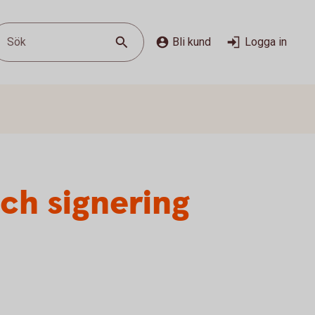
Sök
Bli kund
Logga in
och signering