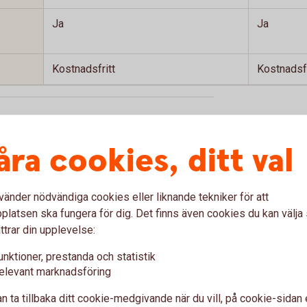
Ja
Ja
Kostnadsfritt
Kostnadsfr
 hantera sitt BankID utan hjälp av en vuxen.
åra cookies, ditt val
 hantera sitt BankID utan hjälp av en vuxen.
vänder nödvändiga cookies eller liknande tekniker för att
latsen ska fungera för dig. Det finns även cookies du kan välj
ll adress hos Skatteverket för att kunna
ttrar din upplevelse:
unktioner, prestanda och statistik
s till BankID på kort. Beställs hos
elevant marknadsföring
p.com, ej för nyförsäljning.
Tillbaka
n ta tillbaka ditt cookie-medgivande när du vill, på cookie-sidan 