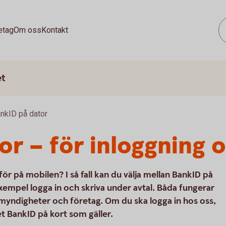
etag
Om oss
Kontakt
et
nkID på dator
or – för inloggning 
t för på mobilen? I så fall kan du välja mellan BankID på
l exempel logga in och skriva under avtal. Båda fungerar
s myndigheter och företag. Om du ska logga in hos oss,
et BankID på kort som gäller.