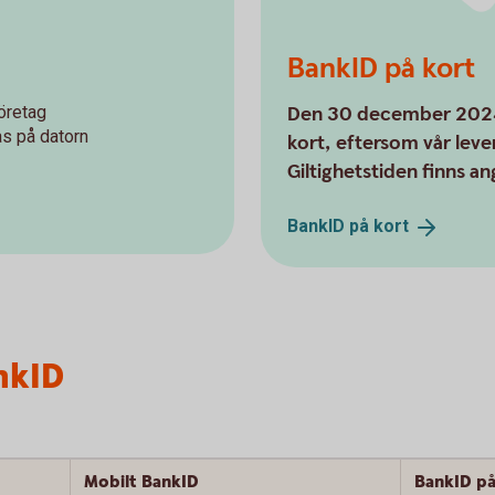
BankID på kort
öretag
Den 30 december 2024 
as på datorn
kort, eftersom vår lev
Giltighetstiden finns an
BankID på
kort
nkID
Mobilt BankID
BankID på 