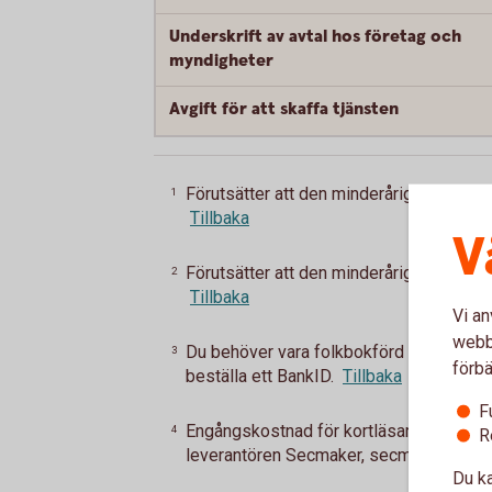
Underskrift av avtal hos företag och
myndigheter
Avgift för att skaffa tjänsten
Förutsätter att den minderårige själv kan
1
Tillbaka
V
Förutsätter att den minderårige själv kan
2
Tillbaka
Vi an
webbp
Du behöver vara folkbokförd med officie
3
förbä
beställa ett BankID.
Tillbaka
F
Engångskostnad för kortläsare som behöv
4
R
leverantören Secmaker, secmaker-websho
Du ka