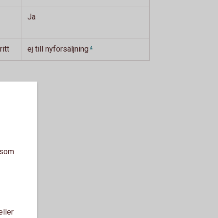
Ja
itt
ej till
nyförsäljning
4
a som
eller