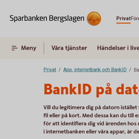
Privat
För
Meny
Våra tjänster
Händelser i liv
Privat
App, internetbank och BankID
Ba
BankID på dat
Vill du legitimera dig på datorn iställe
fil eller på kort. Med dessa kan du til
för att identifiera dig vid ärenden ho
i internetbanken eller våra appar, är d