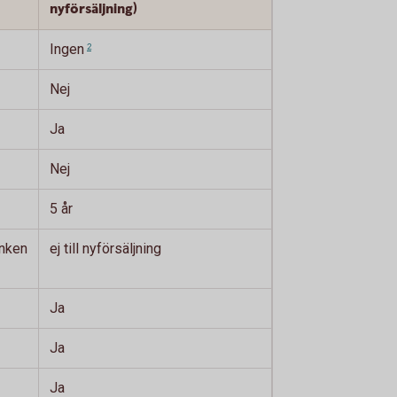
nyförsäljning)
Ingen
2
Nej
Ja
Nej
5 år
anken
ej till nyförsäljning
Ja
Ja
Ja