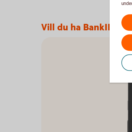
under
Vill du ha BankID i mo