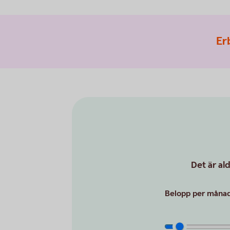
Er
Det är al
Belopp per månad 