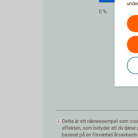
under
0 %
In
Detta är ett räkneexempel som visar
effekten, som betyder att du tjänar
baserat på en förväntad årsavkastnin