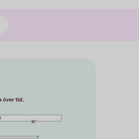
 över tid.
kr