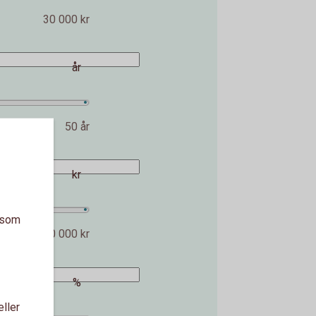
30 000 kr
år
50 år
kr
a som
2 000 000 kr
%
eller