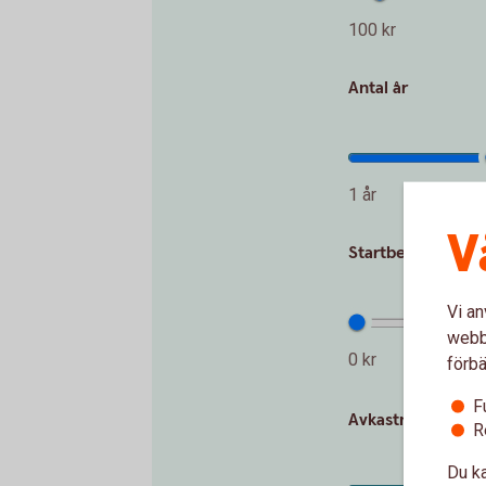
100 kr
Antal år
1 år
V
Startbelopp (kr)
Vi an
webbp
0 kr
förbä
F
Avkastning per år
R
Du ka