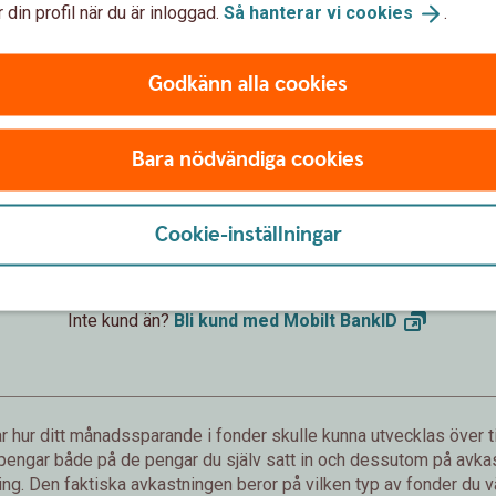
 din profil när du är inloggad.
Så hanterar vi
cookies
.
Godkänn alla cookies
Förväntat sparbelopp om 10 år
172 019 kr
Bara nödvändiga cookies
sättningar från dig är 120 000 kr.
Förväntad avkastning är +52 019 
Cookie-inställningar
Logga in och börja månadsspara
Inte kund än?
Bli kund med Mobilt
BankID
 hur ditt månadssparande i fonder skulle kunna utvecklas över ti
 pengar både på de pengar du själv satt in och dessutom på avkast
g. Den faktiska avkastningen beror på vilken typ av fonder du väl