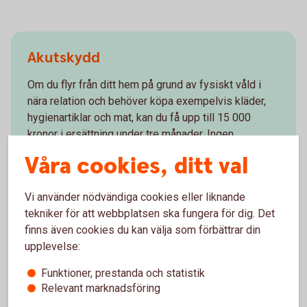
Akutskydd
Om du flyr från ditt hem på grund av fysiskt våld i
nära relation och behöver köpa exempelvis kläder,
hygienartiklar och mat, kan du få upp till 15 000
kronor i ersättning under tre månader. Ingen
polisanmälan krävs, men du ska kunna uppvisa en
Våra cookies, ditt val
bekräftelse från kvinnojour eller skyddat boende.
Vi använder nödvändiga cookies eller liknande
tekniker för att webbplatsen ska fungera för dig. Det
finns även cookies du kan välja som förbättrar din
upplevelse:
Ersättning vid mobbning
Funktioner, prestanda och statistik
Barn och unga (upp till 20 år) som utsätts för
Relevant marknadsföring
mobbning kan få ekonomisk ersättning och upp till