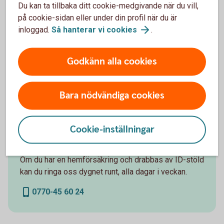
Du kan ta tillbaka ditt cookie-medgivande när du vill,
tio besök hos psykolog.
på cookie-sidan eller under din profil när du är
inloggad.
Så hanterar vi
cookies
.
Godkänn alla cookies
ID-försäkring
Bara nödvändiga cookies
Vägledning och råd om ditt personnummer kapas. Du
kan även få ersättning för juridisk assistans, upp till
Cookie-inställningar
100 000 kronor.
Om du har en hemförsäkring och drabbas av ID-stöld
kan du ringa oss dygnet runt, alla dagar i veckan.
0770-45 60 24