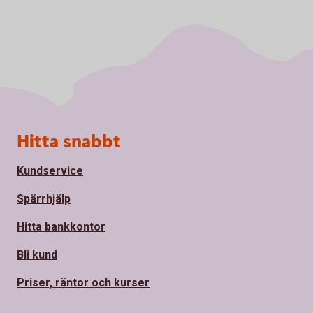
Sidfot
Hitta snabbt
Kundservice
Spärrhjälp
Hitta bankkontor
Bli kund
Priser, räntor och kurser