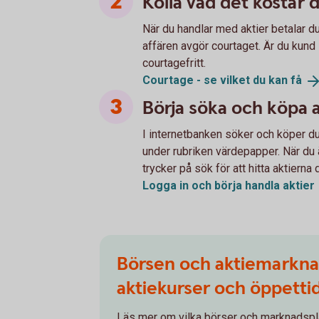
Kolla vad det kostar 
När du handlar med aktier betalar d
affären avgör courtaget. Är du kund 
courtagefritt.
Courtage - se vilket du kan
få
Börja söka och köpa a
I internetbanken söker och köper du 
under rubriken värdepapper. När du 
trycker på sök för att hitta aktierna 
Logga in och börja handla
aktier
Börsen och aktiemarkna
aktiekurser och öppetti
Läs mer om vilka börser och marknadspl