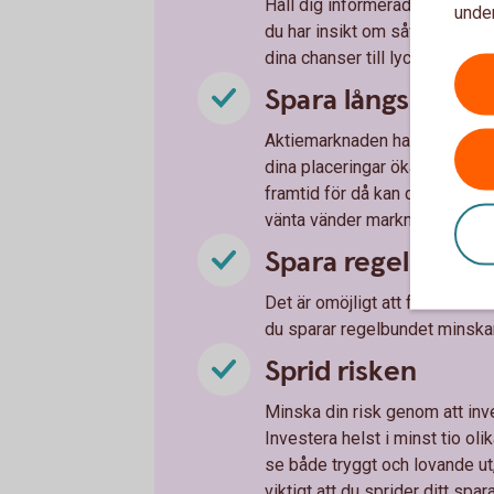
Håll dig informerad om vad so
under
du har insikt om såväl föret
dina chanser till lyckade inves
Spara långsiktigt
Aktiemarknaden har normalt en 
dina placeringar ökar på sikt
framtid för då kan du tvingas 
vänta vänder marknaden ofta 
Spara regelbunde
Det är omöjligt att förutse när 
du sparar regelbundet minskar 
Sprid risken
Minska din risk genom att inve
Investera helst i minst tio oli
se både tryggt och lovande ut
viktigt att du sprider ditt spa