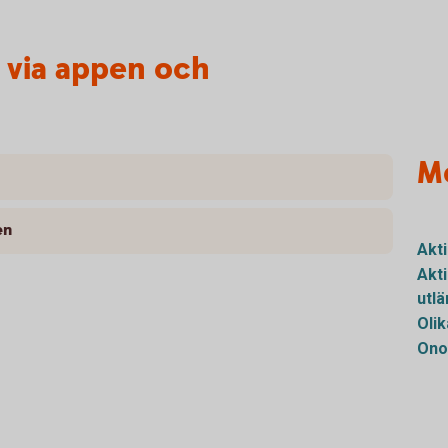
r via appen och
M
en
Akt
Akt
utl
Olik
Ono