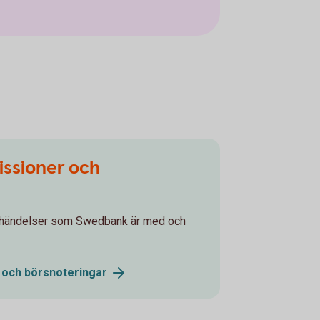
issioner och
agshändelser som Swedbank är med och
r och
börsnoteringar