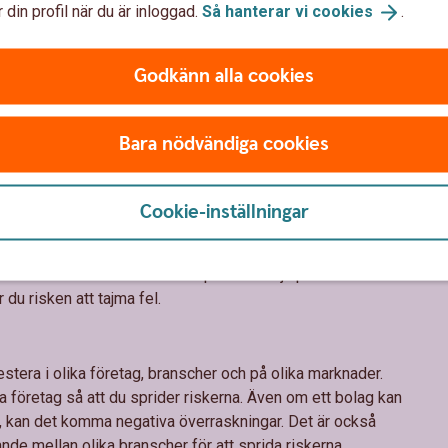
m händer i de företag och på de marknader du sparar i. När
 din profil när du är inloggad.
Så hanterar vi
cookies
.
agen och ekonomin som hur aktiemarknaden fungerar ökar
teringar.
Godkänn alla cookies
långsiktig tillväxt. Det innebär att chansen att lyckas med
Bara nödvändiga cookies
. Investera aldrig pengar som du behöver inom en snar
sälja när kurserna gått ner. Men om du har möjlighet att
upp igen.
Cookie-inställningar
t
det är exakt rätt tillfälle att köpa eller sälja på börsen. När
du risken att tajma fel.
stera i olika företag, branscher och på olika marknader.
ka företag så att du sprider riskerna. Även om ett bolag kan
, kan det komma negativa överraskningar. Det är också
rande mellan olika branscher för att sprida riskerna.