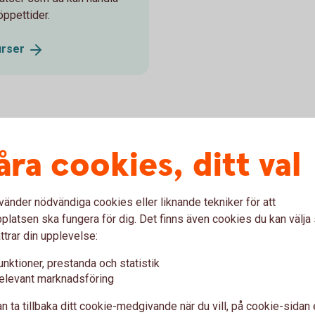
öppettider.
urser
bästa tips
åra cookies, ditt val
vänder nödvändiga cookies eller liknande tekniker för att
er
latsen ska fungera för dig. Det finns även cookies du kan välj
ttrar din upplevelse:
pa aktier i innan du bestämmer dig så att du kan göra din
unktioner, prestanda och statistik
elevant marknadsföring
ad
n ta tillbaka ditt cookie-medgivande när du vill, på cookie-sidan 