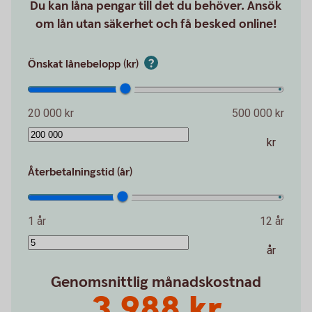
Du kan låna pengar till det du behöver. Ansök
om lån utan säkerhet och få besked online!
Önskat lånebelopp (kr)
20 000 kr
500 000 kr
kr
Återbetalningstid (år)
1 år
12 år
år
Genomsnittlig månadskostnad
3 988 kr