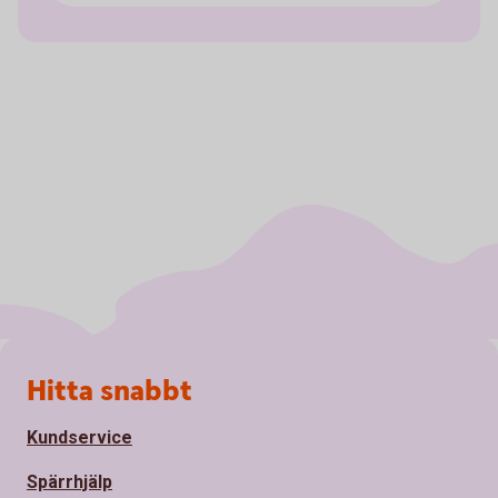
Sidfot
Hitta snabbt
Kundservice
Spärrhjälp