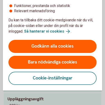
Pris och ränta Privatlån
Funktioner, prestanda och statistik
Relevant marknadsföring
Ränta
Du kan ta tillbaka ditt cookie-medgivande när du vill,
5,95 - 16,09 % (senaste ränteändring 2025-10-03)
på cookie-sidan eller under din profil när du är
räntan är rörlig
1
inloggad.
Så hanterar vi cookies
.
Effektiv ränta
Godkänn alla cookies
8,15 % (8,01 % för Nyckelkund)
2
Lånebelopp
Bara nödvändiga cookies
20 000 - 500 000 kr
Cookie-inställningar
Återbetalningstid
upp till 12 år
Uppläggningsavgift