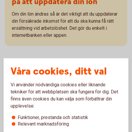
på att uppdatera din lön
Om din lön ändras så är det viktigt att du uppdaterar
din försäkrade inkomst för att du ska kunna få rätt
ersättning vid arbetslöshet. Det gör du enkelt i
internetbanken eller appen.
Våra cookies, ditt val
Mer information
Vi använder nödvändiga cookies eller liknande
Vi är försäkringsförmedlare
tekniker för att webbplatsen ska fungera för dig. Det
finns även cookies du kan välja som förbättrar din
Sparbanken Bergslagen förmedlar försäkringar och
upplevelse:
pensionslösningar från flera olika försäkringsbolag.
Funktioner, prestanda och statistik
Försäkringsförmedling och
försäkringsdistribution
Relevant marknadsföring