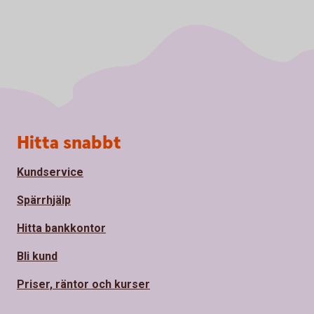
Sidfot
Hitta snabbt
Kundservice
Spärrhjälp
Hitta bankkontor
Bli kund
Priser, räntor och kurser