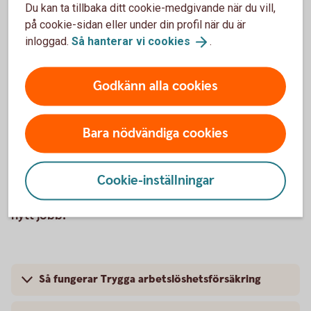
Du kan ta tillbaka ditt cookie-medgivande när du vill,
Försäkringsgivare
på cookie-sidan eller under din profil när du är
inloggad.
Så hanterar vi
cookies
.
Tre Kronor Försäkring AB
106 60 Stockholm
Godkänn alla cookies
Telefon 0771-23 33 33
Bara nödvändiga cookies
Är ersättningen från a-kassan tillräcklig för att
betala lån, hyra och andra räkningar om du blir
arbetslös? Med Trygga arbetslöshetsförsäkring
Cookie-inställningar
slipper du oroa dig för ekonomin medan du söker
nytt jobb.
Så fungerar Trygga arbetslöshetsförsäkring