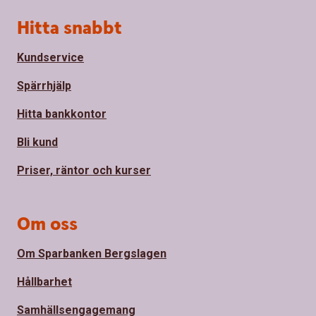
Sidfot
Hitta snabbt
Kundservice
Spärrhjälp
Hitta bankkontor
Bli kund
Priser, räntor och kurser
Om oss
Om Sparbanken Bergslagen
Hållbarhet
Samhällsengagemang