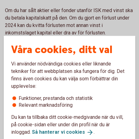
Om du har sålt aktier eller fonder utanför ISK med vinst ska
du betala kapitalskatt på den. Om du gjort en förlust under
2024 kan du kvitta förlusten mot annan vinst i
inkomstslaget kapital eller dra av för förlusten.
Våra cookies, ditt val
Ränteavdrag bolån och
ränteskillnad
Vi använder nödvändiga cookies eller liknande
tekniker för att webbplatsen ska fungera för dig. Det
Du kan också göra avdrag för ränteutgifter i din deklaration
finns även cookies du kan välja som förbättrar din
– de ska komma förtryckta. Om ränteavdraget innebär ett
upplevelse:
underskott av inkomst av kapital får du göra avdrag med 30
Funktioner, prestanda och statistik
procent (om underskottet är högst 100 000 kronor). På
Relevant marknadsföring
belopp som är större än 100 000 kronor medges avdrag
med 21 procent. Du får inte göra avdrag för ränta på
Du kan ta tillbaka ditt cookie-medgivande när du vill,
studielån från CSN.
på cookie-sidan eller under din profil när du är
inloggad.
Så hanterar vi
cookies
.
Tänk också på att ränteavdragen kan fördelas mellan