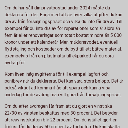
Om du har sålt din privatbostad under 2024 måste du
deklarera för det. Börja med att se över vilka utgifter du kan
dra av från försäljningspriset och vilka du inte får dra av. Till
exempel får du inte dra av för reparationer som är äldre än
fem år eller renoveringar som totalt kostat mindre än 5 000
kronor under ett kalenderår. Men mäklararvodet, eventuell
flyttstajling och kostnader om du bytt till ett bättre material,
exempelvis från en plastmatta till ekparkett får du göra
avdrag för.
Kom även ihåg avgifterna för till exempel lagfart och
pantbrev när du deklarerar. Det kan vara stora belopp. Det är
också viktigt att komma ihåg att spara och kunna visa
underlag för de avdrag man vill göra från försäljningspriset.
Om du efter avdragen får fram att du gjort en vinst ska
22/30 av vinsten beskattas med 30 procent. Det betyder
att reavinstskatten blir 22 procent. Om du istället gjort en
förlust får du dra av 50 procent av förlusten. Du kan skatta