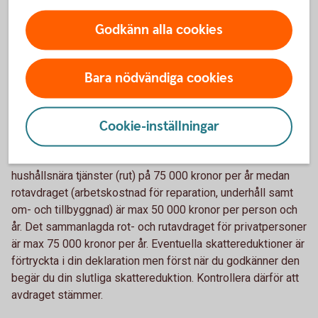
sammanboende/makar.
Godkänn alla cookies
Avbryter du ett lån i förtid för att du till exempel har sålt din
bostad eller bytt bank och betalar en
ränteskillnadsersättning till banken kan du göra avdrag för
Bara nödvändiga cookies
det som en ränteutgift.
Rotavdrag och rutavdrag
Cookie-inställningar
Du kan få skattereduktion för arbetskostnad för
hushållsnära tjänster (rut) på 75 000 kronor per år medan
rotavdraget (arbetskostnad för reparation, underhåll samt
om- och tillbyggnad) är max 50 000 kronor per person och
år. Det sammanlagda rot- och rutavdraget för privatpersoner
är max 75 000 kronor per år. Eventuella skattereduktioner är
förtryckta i din deklaration men först när du godkänner den
begär du din slutliga skattereduktion. Kontrollera därför att
avdraget stämmer.