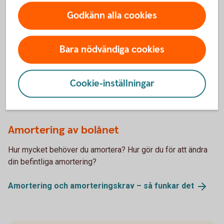
Godkänn alla cookies
Hantera ditt bolån
Bara nödvändiga cookies
Vill du binda ränta, göra en extraamortering eller göra annan
ändring?
Cookie-inställningar
Ändra ditt
bolån
Amortering av bolånet
Hur mycket behöver du amortera? Hur gör du för att ändra
din befintliga amortering?
Amortering och amorteringskrav – så funkar
det