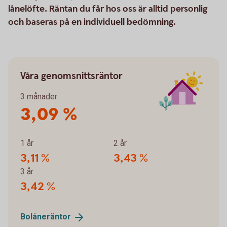
lånelöfte. Räntan du får hos oss är alltid personlig
och baseras på en individuell bedömning.
Våra genomsnittsräntor
3 månader
3,09 %
1 år
2 år
3,11 %
3,43 %
3 år
3,42 %
Bolåneräntor