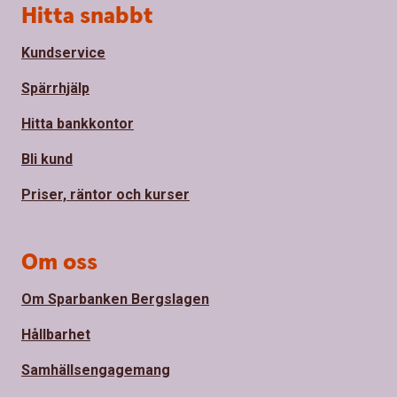
Sidfot
Hitta snabbt
Kundservice
Spärrhjälp
Hitta bankkontor
Bli kund
Priser, räntor och kurser
Om oss
Om Sparbanken Bergslagen
Hållbarhet
Samhällsengagemang