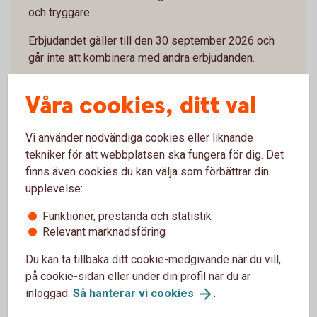
och tryggare.
Erbjudandet gäller till den 30 september 2026 och
går inte att kombinera med andra erbjudanden.
Här kan du läsa mer om
erbjudandet
Våra cookies, ditt val
Vi använder nödvändiga cookies eller liknande
tekniker för att webbplatsen ska fungera för dig. Det
finns även cookies du kan välja som förbättrar din
För dig som har bostadslån hos oss
upplevelse:
Funktioner, prestanda och statistik
Höj ditt bolån
Relevant marknadsföring
Funderar du på att renovera eller bygga om? Att höja
Du kan ta tillbaka ditt cookie-medgivande när du vill,
bolånet är ofta ett smart sätt att finansiera en renovering.
på cookie-sidan eller under din profil när du är
inloggad.
Så hanterar vi
cookies
.
Höja ditt
bolån