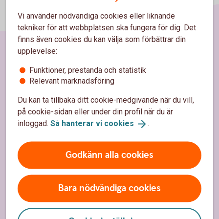
Vi använder nödvändiga cookies eller liknande
tekniker för att webbplatsen ska fungera för dig. Det
finns även cookies du kan välja som förbättrar din
upplevelse:
Sidfot
Hitta snabbt
Funktioner, prestanda och statistik
Relevant marknadsföring
Kundservice
Du kan ta tillbaka ditt cookie-medgivande när du vill,
Spärrhjälp
på cookie-sidan eller under din profil när du är
inloggad.
Så hanterar vi
cookies
.
Hitta bankkontor
Bli kund
Godkänn alla cookies
Priser, räntor och kurser
Bara nödvändiga cookies
Om oss