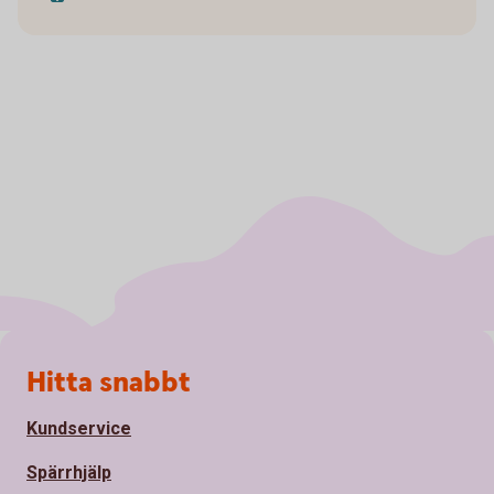
Sidfot
Hitta snabbt
Kundservice
Spärrhjälp