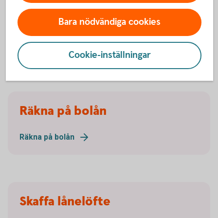
drar mindre skatt på din lön varje månad. Att jämka kan vara
ett bra alternativ om du har höga ränteutgifter och vill sänka
Bara nödvändiga cookies
din månadskostnad.
Så funkar ränteavdrag och jämkning
Cookie-inställningar
Ansök om jämkning (skatteverket.se)
Räkna på bolån
Räkna på bolån
Skaffa lånelöfte