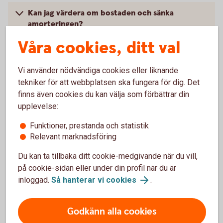
Kan jag värdera om bostaden och sänka
amorteringen?
Våra cookies, ditt val
Vad är kortaste tiden jag kan amortera bolån på?
Vi använder nödvändiga cookies eller liknande
Hur mycket måste jag amortera om jag höjer
tekniker för att webbplatsen ska fungera för dig. Det
mitt bolån?
finns även cookies du kan välja som förbättrar din
upplevelse:
Hur skaffar jag ett amorteringsunderlag?
Funktioner, prestanda och statistik
Relevant marknadsföring
Du kan ta tillbaka ditt cookie-medgivande när du vill,
Genom att jämka kan du sänka din
på cookie-sidan eller under din profil när du är
månadskostnad
inloggad.
Så hanterar vi cookies
.
Om du förväntas få en större summa skatteåterbäring kan
Godkänn alla cookies
du välja att skattejämka. Det innebär att din arbetsgivare