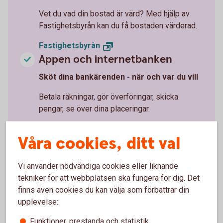
Vet du vad din bostad är värd? Med hjälp av
Fastighetsbyrån kan du få bostaden värderad.
Fastighetsbyrån
Appen och internetbanken
Sköt dina bankärenden - när och var du vill
Betala räkningar, gör överföringar, skicka
pengar, se över dina placeringar.
Digitala
tjänster
Våra cookies, ditt val
Vi använder nödvändiga cookies eller liknande
tekniker för att webbplatsen ska fungera för dig. Det
finns även cookies du kan välja som förbättrar din
Erbjudanden
upplevelse:
Funktioner, prestanda och statistik
Se vilka erbjudanden vi har som kan underlätta för dig och