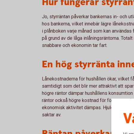
Hur fungerar styrrän
Jo, styrräntan påverkar bankernas in- och utlå
hos bankerna, vilket innebär lägre lånekostnad
i plånboken varje månad som kan användas f
på grund av de låga inlåningsräntorna. Totalt
snabbare och ekonomin tar fart.
En hög styrränta in
Lånekostnaderna för hushållen ökar, vilket få
samtidigt som det blir mer attraktivt att sp
högre räntor dämpar hushållens konsumtion 
räntor också högre kostnad för företag att inve
ekonomisk aktivitet dämpas. Hjulen i ekono
V
saktar av.
Räntan påverkar kro