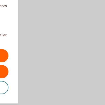
a som
eller