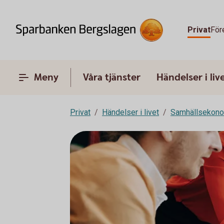
Privat
För
Meny
Våra tjänster
Händelser i liv
Privat
Händelser i livet
Samhällsekon