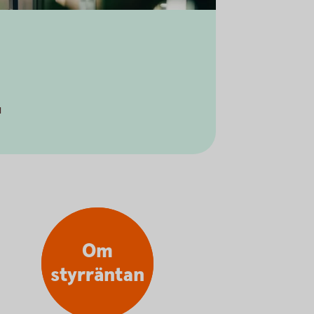
u
Om
styrräntan