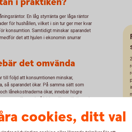
tan i praktiken?
ningsräntor. En låg styrränta ger låga räntor
er för hushållen, vilket i sin tur ger mer kvar
ör konsumtion. Samtidigt minskar sparandet
 medför det att hjulen i ekonomin snurrar
nebär det omvända
r till följd att konsumtionen minskar,
ara, så sparandet ökar. På samma sätt som
och lånekostnaderna ökar, innebär högre
stera, vilket också bidrar till att tillväxt och
b
min snurrar alltså långsammare och ekonomin
åra cookies, ditt val
nans värde