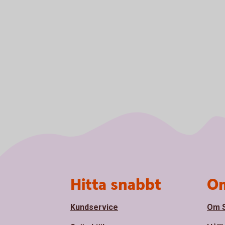
Sidfot
Hitta snabbt
Om
Kundservice
Om S