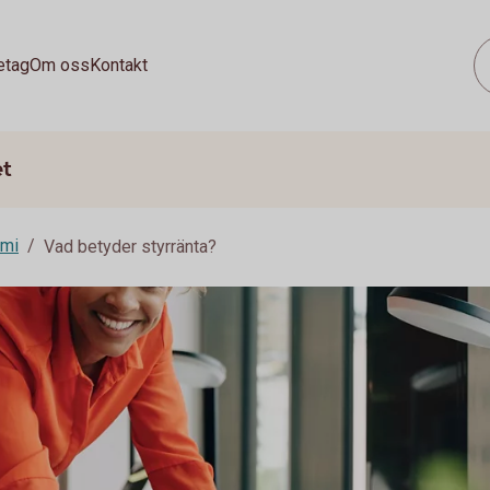
etag
Om oss
Kontakt
et
omi
Vad betyder styrränta?