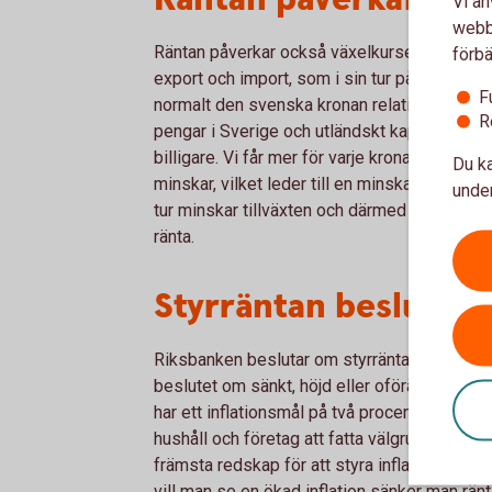
Vi an
webbp
Räntan påverkar också växelkursen, det vill s
förbä
export och import, som i sin tur påverkar till
F
normalt den svenska kronan relativt andra valu
R
pengar i Sverige och utländskt kapital flödar
billigare. Vi får mer för varje krona, och imp
Du ka
minskar, vilket leder till en minskad efterfr
under
tur minskar tillväxten och därmed också infla
ränta.
Styrräntan beslutas 
Riksbanken beslutar om styrräntan fem gång
beslutet om sänkt, höjd eller oförändrad ränta
har ett inflationsmål på två procent, för att 
hushåll och företag att fatta välgrundade e
främsta redskap för att styra inflationen. Vil
vill man se en ökad inflation sänker man rän