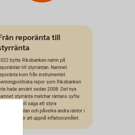
Från reporänta till
styrränta
2022 bytte Riksbanken namn på
reporäntan till styrräntan. Namnet
reporänta kom från instrumentet
penningpolitiska repor som Riksbanken
inte hade använt sedan 2008. Det nya
namnet styrränta matchar räntans syfte
ättre, det vill säga att styra
dagslåneräntan och påverka andra räntor i
ekonomin för att uppnå inflationsmålet.