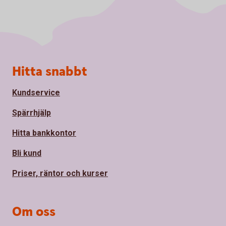
Sidfot
Hitta snabbt
Kundservice
Spärrhjälp
Hitta bankkontor
Bli kund
Priser, räntor och kurser
Om oss