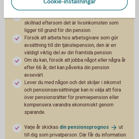
möjligt och öka beloppet allt eftersom. Även
Cookie-inställningar
mindre belopp kan göra skillnad på sikt.
Jobba heltid om du kan, det kan göra stor
skillnad eftersom det är livsinkomsten som
ligger till grund för din pension.
Försök att arbeta hos arbetsgivare som gör
avsättning till din tjänstepension, den är en
väldigt viktig del av din framtida pension.
Om du kan, försök att jobba något eller några år
efter 66 år, det kan påverka din pension
avsevärt.
Lever du med någon och det skiljer i inkomst
och pensionsavsättningar kan ni välja att föra
över pensionsrätter för premiepension eller
kompensera varandra ekonomiskt genom
sparande.
Varje år skickas
din
pensionsprognos
ut
till dig som privatperson. Där får du information