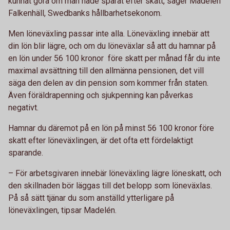
kunnat göra om man hade sparat efter skatt, säger Madelén
Falkenhäll, Swedbanks hållbarhetsekonom.
Men löneväxling passar inte alla. Löneväxling innebär att
din lön blir lägre, och om du löneväxlar så att du hamnar på
en lön under 56 100 kronor före skatt per månad får du inte
maximal avsättning till den allmänna pensionen, det vill
säga den delen av din pension som kommer från staten.
Även föräldrapenning och sjukpenning kan påverkas
negativt.
Hamnar du däremot på en lön på minst 56 100 kronor före
skatt efter löneväxlingen, är det ofta ett fördelaktigt
sparande.
– För arbetsgivaren innebär löneväxling lägre löneskatt, och
den skillnaden bör läggas till det belopp som löneväxlas.
På så sätt tjänar du som anställd ytterligare på
löneväxlingen, tipsar Madelén.