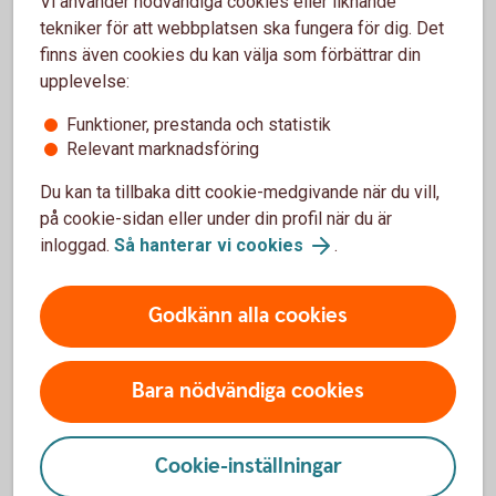
Vi använder nödvändiga cookies eller liknande
att du får tillbaka det investerade kapitalet.
tekniker för att webbplatsen ska fungera för dig. Det
finns även cookies du kan välja som förbättrar din
upplevelse:
Följ börsens utveckling
Funktioner, prestanda och statistik
Relevant marknadsföring
Följ utvecklingen på börsen i detalj på
Du kan ta tillbaka ditt cookie-medgivande när du vill,
Swedbank.se/aktiellt
på cookie-sidan eller under din profil när du är
inloggad.
Så hanterar vi cookies
.
Aktiellt
Godkänn alla cookies
Bara nödvändiga cookies
Fondskolan - för dig som vill
lära dig om fonder
Cookie-inställningar
I vår Fondskola får du tips och information som kan