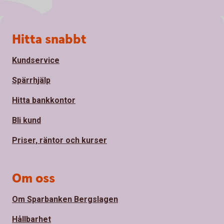
Sidfot
Hitta snabbt
Kundservice
Spärrhjälp
Hitta bankkontor
Bli kund
Priser, räntor och kurser
Om oss
Om Sparbanken Bergslagen
Hållbarhet