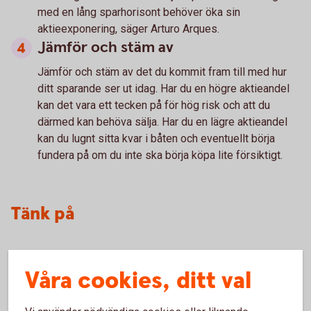
med en lång sparhorisont behöver öka sin
aktieexponering, säger Arturo Arques.
Jämför och stäm av
Jämför och stäm av
det du kommit fram till med hur
ditt sparande ser ut idag. Har du en högre aktieandel
kan det vara ett tecken på för hög risk och att du
därmed kan behöva sälja. Har du en lägre aktieandel
kan du lugnt sitta kvar i båten och eventuellt börja
fundera på om du inte ska börja köpa lite försiktigt.
Tänk på
Historisk avkastning är ingen garanti för framtida
Våra cookies, ditt val
avkastning. Pengar du investerar i finansiella instrument
kan både öka och minska i värde och det är inte säkert