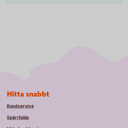
Sidfot
Hitta snabbt
Kundservice
Spärrhjälp