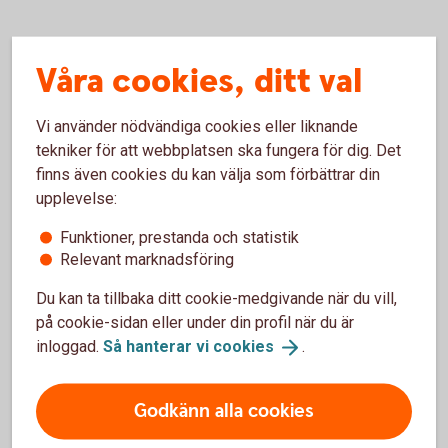
Våra cookies, ditt val
Vad är ett ISK?
Vi använder nödvändiga cookies eller liknande
Ett investeringssparkonto är en sparform där
tekniker för att webbplatsen ska fungera för dig. Det
du på ett enkelt sätt kan spara i fonder och
finns även cookies du kan välja som förbättrar din
aktier.
upplevelse:
Du kan sälja fonder och aktier utan att behöva
Funktioner, prestanda och statistik
redogöra för dem i din deklaration. Du betalar
Relevant marknadsföring
alltså inte skatt om du säljer något med vinst
eller får utdelning. I stället betalar du en årlig
Du kan ta tillbaka ditt cookie-medgivande när du vill,
schablonskatt baserad på genomsnittet av
på cookie-sidan eller under din profil när du är
kontots värde vid kvartalsskiften och de
inloggad.
Så hanterar vi
cookies
.
insättningar du gjort under året.
Skulle du göra en förlust på dina värdepapper
Godkänn alla cookies
kan du inte göra avdrag för dem.
Du betalar skatt på ditt sparande på ISK