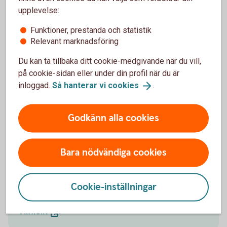
Madelén Falkenhäll
upplevelse:
Ekonom för Finansiell hälsa
Funktioner, prestanda och statistik
Relevant marknadsföring
Du kan ta tillbaka ditt cookie-medgivande när du vill,
Investeringar innebär en risk. Fonder med riskklass 5-7
på cookie-sidan eller under din profil när du är
kan öka och minska kraftigt i värde. Faktablad,
inloggad.
Så hanterar vi
cookies
.
informationsbroschyr och information om dina
rättigheter finns på
swedbankrobur.
se
.
Godkänn alla cookies
Bara nödvändiga cookies
Följ börsens utveckling
Följ utvecklingen på börsen i detalj på
Cookie-inställningar
Swedbank.se/aktiellt
Aktiellt