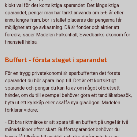
klokt val för det kortsiktiga sparandet. Det långsiktiga
sparandet, pengar man har tänkt använda om 5-6 år eller
ännu längre fram, bör i stället placeras där pengarna får
möjlighet att ge avkastning. Då är fonder och aktier att
föredra, säger Madelén Falkenhäll, Swedbanks ekonom för
finansiell hälsa.
Buffert - första steget i sparandet
För en trygg privatekonomi är sparbufferten det första
sparandet du bör spara ihop till. Det är ett kortsiktigt
sparande och pengar du kan ta av om något oförutsett
händer, om du till exempel behöver göra ett tandläkarbesök,
byta ut ett kylskåp eller skaffa nya glasögon. Madelén
förklarar vidare;
- Ett bra riktmärke är att spara till en buffert på ungefär två
månadslöner efter skatt. Buffertsparandet behöver du
kunna få tillgång till snabbt, och ska därför inte ha i en