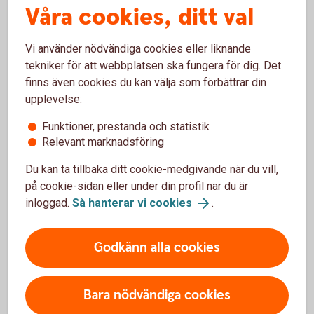
Våra cookies, ditt val
några av frågorna som du får svar på i detta avsnitt av
Ekonomirookien. Swedbank och Sparbankernas
privatekonom Arturo Arques förklarar vad som händer om
Vi använder nödvändiga cookies eller liknande
man inte betalar en räkning.
tekniker för att webbplatsen ska fungera för dig. Det
finns även cookies du kan välja som förbättrar din
Lyssna på vår podd - Ekonomirookien (Spotify)
upplevelse:
Funktioner, prestanda och statistik
Relevant marknadsföring
Faktaruta
Du kan ta tillbaka ditt cookie-medgivande när du vill,
på cookie-sidan eller under din profil när du är
Det är kreditupplysningsföretagen som beslutar om
inloggad.
Så hanterar vi cookies
.
betalningsanmärkningar och det är till
kreditupplysningsföretagen du ska vända dig om du
Godkänn alla cookies
har frågor om eventuella anmärkningar. En lista över
alla kreditupplysningsföretag finns hos
Integritetsskyddsmyndigheten.
Bara nödvändiga cookies
Hur länge uppgifterna finns kvar i