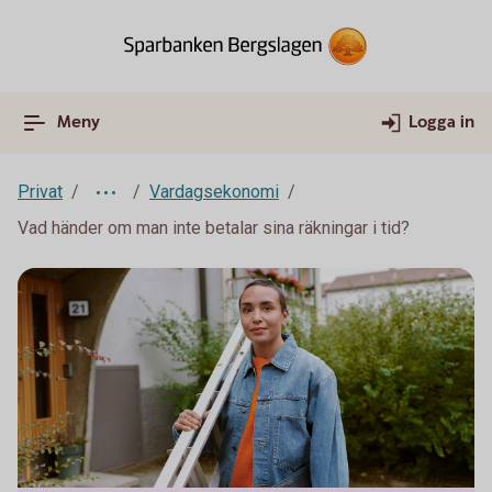
Meny
Logga in
Privat
Vardagsekonomi
Vad händer om man inte betalar sina räkningar i tid?