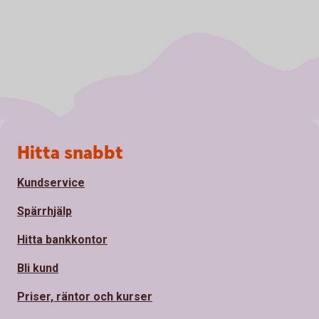
Sidfot
Hitta snabbt
Kundservice
Spärrhjälp
Hitta bankkontor
Bli kund
Priser, räntor och kurser