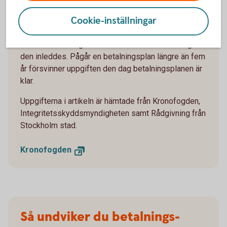
kreditupplysningsföretagens register varierar.
Cookie-inställningar
Vanligtvis finns uppgifter om privatpersoner kvar i
tre år och om juridiska personer i fem år. Uppgifter
om skuldsanering ska försvinna fem år efter dagen
den inleddes. Pågår en betalningsplan längre än fem
år försvinner uppgiften den dag betalningsplanen är
klar.
Uppgifterna i artikeln är hämtade från Kronofogden,
Integritetsskyddsmyndigheten samt Rådgivning från
Stockholm stad.
Kronofogden
Så undviker du betalnings­