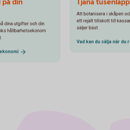
 på din
Tjäna tusenlap
Att botanisera i skåpen oc
ett rejält tillskott till ka
å dina utgifter och din
säljer bäst.
nks hållbarhetsekonom
.
Vad kan du sälja när du 
ekonomi