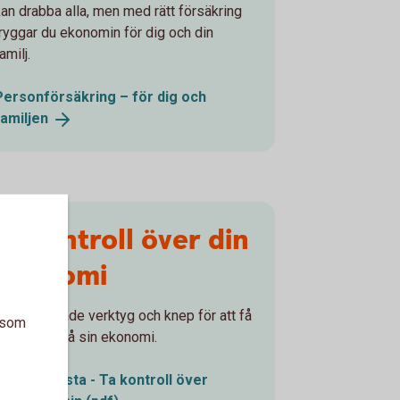
kan drabba alla, men med rätt försäkring
tryggar du ekonomin för dig och din
amilj.
Personförsäkring – för dig och
familjen
Ta kontroll över din
ekonomi
Det finns både verktyg och knep för att få
a som
bättre koll på sin ekonomi.
Checklista - Ta kontroll över