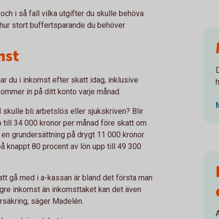
och i så fall vilka utgifter du skulle behöva
å hur stort buffertsparande du behöver
mst
r du i inkomst efter skatt idag, inklusive
 kommer in på ditt konto varje månad.
kulle bli arbetslös eller sjukskriven? Blir
p till 34 000 kronor per månad före skatt om
ll en grundersättning på drygt 11 000 kronor
å knappt 80 procent av lön upp till 49 300
 att gå med i a-kassan är bland det första man
ögre inkomst än inkomsttaket kan det även
rsäkring, säger Madelén.