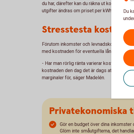
du har, därefter kan du räkna ut kostnaden f
utgifter ändras om priset per kWh stiger, s
Du ka
under
Stresstesta kostnad 
Förutom inkomster och levnadskostnader be
med kostnaden för eventuella lån om räntan 
- Har man rörlig ränta varierar kostnaden me
kostnaden den dag det är dags att binda o
marginaler för, säger Madelén.
Privatekonomiska t
Gör en budget över dina inkomster oc
Glöm inte småutgifterna, det handla