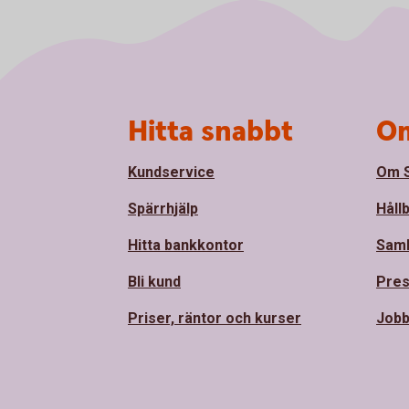
Sidfot
Hitta snabbt
Om
Kundservice
Om S
Spärrhjälp
Håll
Hitta bankkontor
Sam
Bli kund
Pre
Priser, räntor och kurser
Jobb