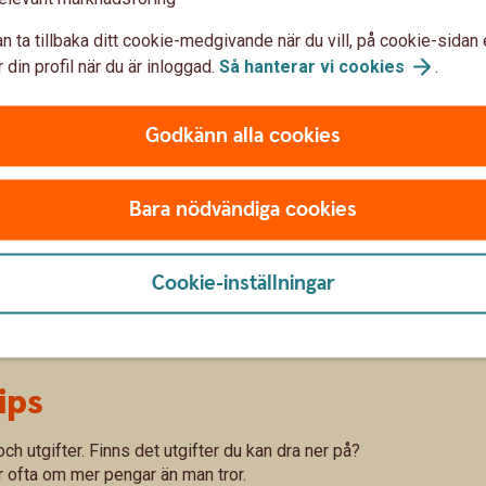
ör din förbrukning och därmed också hur dina
äger Madelén.
n ta tillbaka ditt cookie-medgivande när du vill, på cookie-sidan 
 din profil när du är inloggad.
Så hanterar vi
cookies
.
för eventuella lån
Godkänn alla cookies
höver man också ha koll på vad som händer
stiger.
Bara nödvändiga cookies
d räntan, har man bunden ränta så påverkas
m lånen. Det kan man behöva ha ekonomiska
Cookie-inställningar
ips
h utgifter. Finns det utgifter du kan dra ner på?
r ofta om mer pengar än man tror.