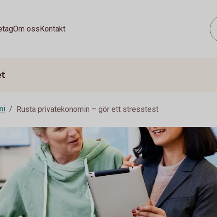
etag
Om oss
Kontakt
et
mi
Rusta privatekonomin – gör ett stresstest