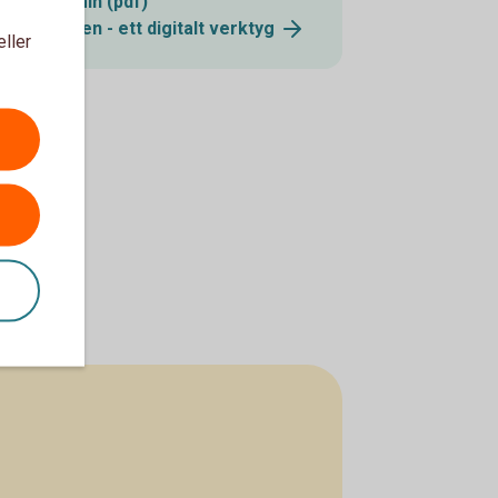
ekonomin (pdf)
Utgiftskollen - ett digitalt
verktyg
eller