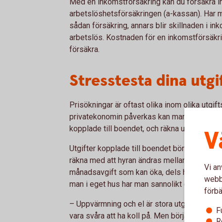
Med en inkomstförsäkring kan du försäkra i
arbetslöshetsförsäkringen (a-kassan). Har m
sådan försäkring, annars blir skillnaden i in
arbetslös. Kostnaden för en inkomstförsäkri
försäkra.
Stresstesta dina utgi
Prisökningar är oftast olika inom olika utgif
privatekonomin påverkas kan man lägga ihop a
kopplade till boendet, och räkna upp med infl
V
Utgifter kopplade till boendet bör man räkna
räkna med att hyran ändras mellan åren. Bor
Vi an
månadsavgift som kan öka, dels har man sann
webbp
man i eget hus har man sannolikt ett bolån 
förbä
– Uppvärmning och el är stora utgifter för m
F
vara svåra att ha koll på. Men börja med att t
R