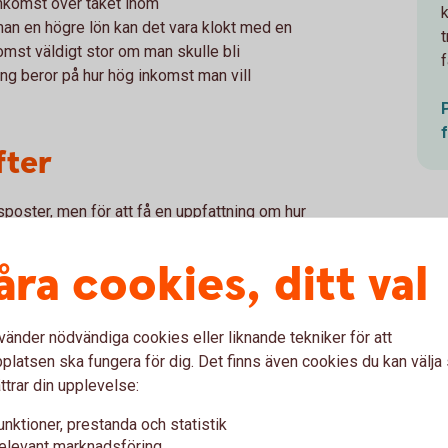
nkomst över taket inom
an en högre lön kan det vara klokt med en
komst väldigt stor om man skulle bli
f
ng beror på hur hög inkomst man vill
fter
tsposter, men för att få en uppfattning om hur
lla utgifter man har, förutom utgifter
ation.
åra cookies, ditt val
 på separat. Bor man i en hyresrätt får man
 man i bostadsrätt har man dels en
vänder nödvändiga cookies eller liknande tekniker för att
olikt ett bolån där räntan kan ändras. Bor
latsen ska fungera för dig. Det finns även cookies du kan välj
men också driftskostnader som kan ändras.
ttrar din upplevelse:
ånga hushåll i eget hus. Dessa utgifter kan
unktioner, prestanda och statistik
itta på dina fakturor vilken förbrukning i kWh
elevant marknadsföring