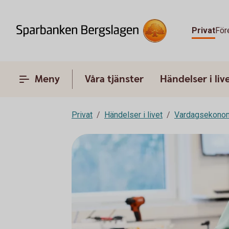
Privat
För
Meny
Våra tjänster
Händelser i liv
Privat
Händelser i livet
Vardagsekono