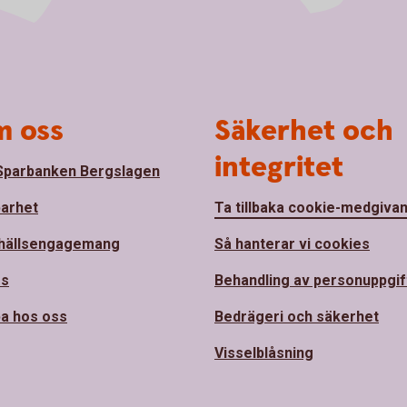
 oss
Säkerhet och
integritet
parbanken Bergslagen
barhet
Ta tillbaka cookie-medgiva
hällsengagemang
Så hanterar vi cookies
ss
Behandling av personuppgif
a hos oss
Bedrägeri och säkerhet
Visselblåsning