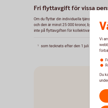
Fri flyttavgift för vissa pe
Om du flyttar din individuella tjänstepension
V
och den är minst 25 000 kronor, bjuder vi på f
inte på flyttavgiften för kollektivavtalad tjä
Vi an
webbp
som tecknats efter den 1 juli 2007
Till
1
förbä
F
R
Du ka
under