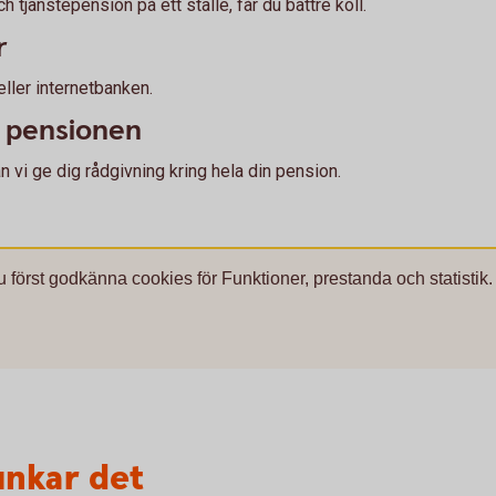
 tjänstepension på ett ställe, får du bättre koll.
r
eller internetbanken.
a pensionen
vi ge dig rådgivning kring hela din pension.
u först godkänna cookies för Funktioner, prestanda och statistik.
unkar det