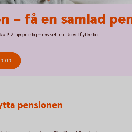
on – få en samlad pe
ll! Vi hjälper dig – oavsett om du vill flytta din
80 00
lytta pensionen