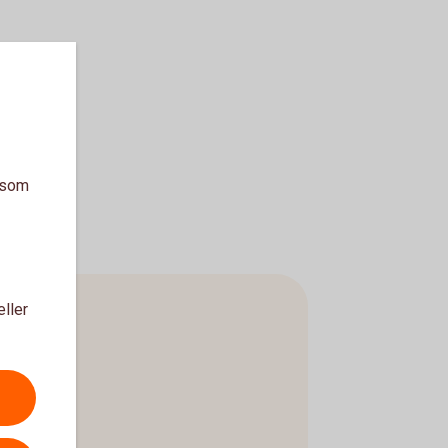
a som
eller