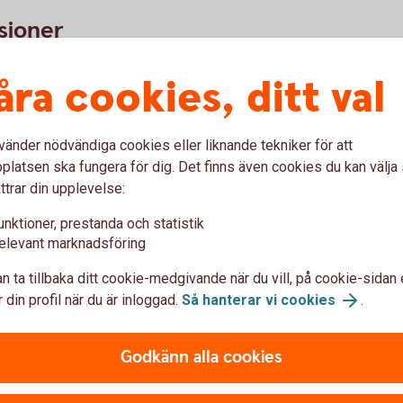
nsioner
 eller
privata pensionsförsäkring
1
till oss,
åra cookies, ditt val
lyttavgiften (upp till 600 kronor). Vi bjuder
nstepension.
vänder nödvändiga cookies eller liknande tekniker för att
latsen ska fungera för dig. Det finns även cookies du kan välj
baka
ttrar din upplevelse:
unktioner, prestanda och statistik
elevant marknadsföring
n ta tillbaka ditt cookie-medgivande när du vill, på cookie-sidan 
 din profil när du är inloggad.
Så hanterar vi cookies
.
Godkänn alla cookies