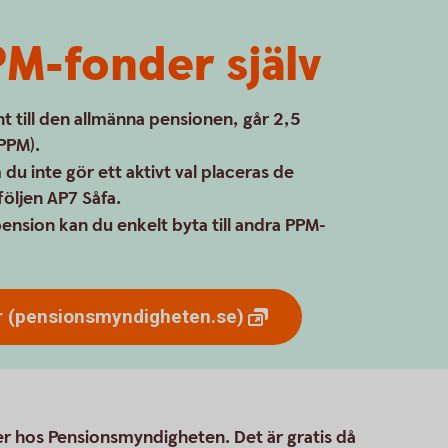
PM-fonder själv
t till den allmänna pensionen, går 2,5
PPM).
du inte gör ett aktivt val placeras de
följen AP7 Såfa.
ension kan du enkelt byta till andra PPM-
r
(pensionsmyndigheten.se)
r hos Pensionsmyndigheten. Det är gratis då