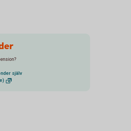
der
pension?
nder själv
e)