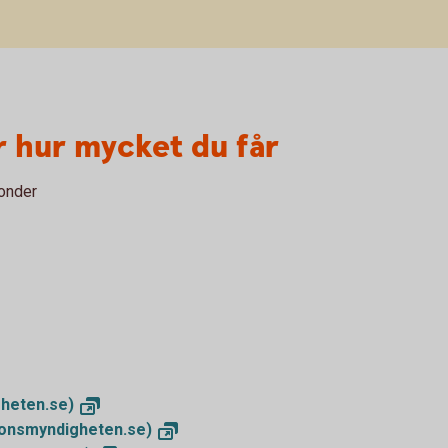
r hur mycket du får
fonder
heten.se)
ionsmyndigheten.se)