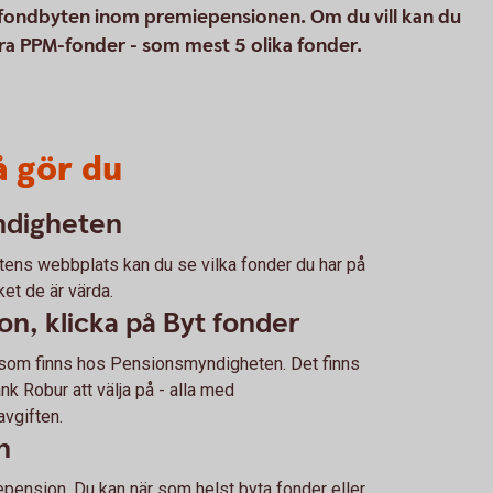
id fondbyten inom premiepensionen. Om du vill kan du
a PPM-fonder - som mest 5 olika fonder.
å gör du
ndigheten
ens webbplats kan du se vilka fonder du har på
et de är värda.
n, klicka på Byt fonder
der som finns hos Pensionsmyndigheten. Det finns
 Robur att välja på - alla med
vgiften.
n
epension. Du kan när som helst byta fonder eller