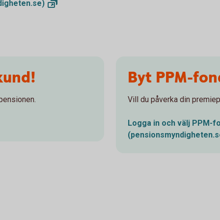
igheten.se)
kund!
Byt PPM-fon
 pensionen.
Vill du påverka din premie
Logga in och välj PPM-fo
(pensionsmyndigheten.s