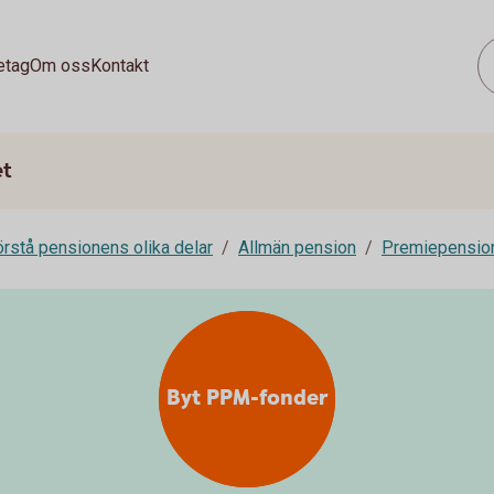
etag
Om oss
Kontakt
et
rstå pensionens olika delar
Allmän pension
Premiepensi
Byt PPM-fonder