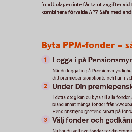
fondbolagen inte får ta ut avgifter v
kombinera förvalda AP7 Såfa med andr
Byta PPM-fonder – s
Logga i på Pensionsmy
När du loggat in på Pensionsmyndighet
ditt premiepensionskonto och hur myck
Under Din premiepensio
I detta steg kan du byta till alla fon
bland annat många fonder från Swedbank
Pensionsmyndighetens rabatt på fonda
Välj fonder och godkän
Nu har du valt nya fonder för din premi