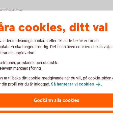
pensionspengar.
åra cookies, ditt val
premiepensionsfonder som vi tror passar dig
an fondbytet själv på
vänder nödvändiga cookies eller liknande tekniker för att
latsen ska fungera för dig. Det finns även cookies du kan välj
ttrar din upplevelse:
Rådgivning på tel
unktioner, prestanda och statistik
elevant marknadsföring
Pensionsrådgivning på 0
ss
n ta tillbaka ditt cookie-medgivande när du vill, på cookie-sidan 
 din profil när du är inloggad.
Så hanterar vi
cookies
.
Rådgivning på kon
Pensionsrådgivning på kont
Godkänn alla cookies