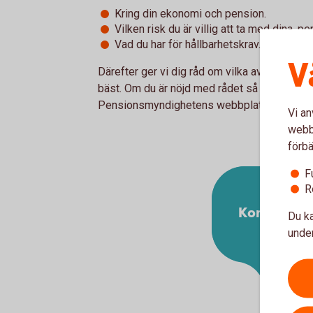
Kring din ekonomi och pension.
Vilken risk du är villig att ta med dina. 
Vad du har för hållbarhetskrav.
V
Därefter ger vi dig råd om vilka av Roburs 
bäst. Om du är nöjd med rådet så gör du sed
Pensionsmyndighetens webbplats.
Vi an
webbp
förbä
F
R
Kontakta o
Du ka
under