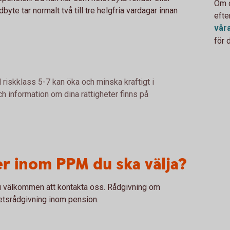
Om d
yte tar normalt två till tre helgfria vardagar innan
efte
vår
för d
 riskklass 5-7 kan öka och minska kraftigt i
h information om dina rättigheter finns på
er inom PPM du ska välja?
 du välkommen att kontakta oss. Rådgivning om
hetsrådgivning inom pension.