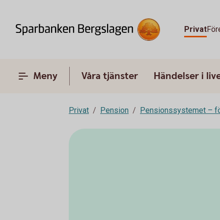
Privat
För
Meny
Våra tjänster
Händelser i liv
Privat
Pension
Pensionssystemet – fö