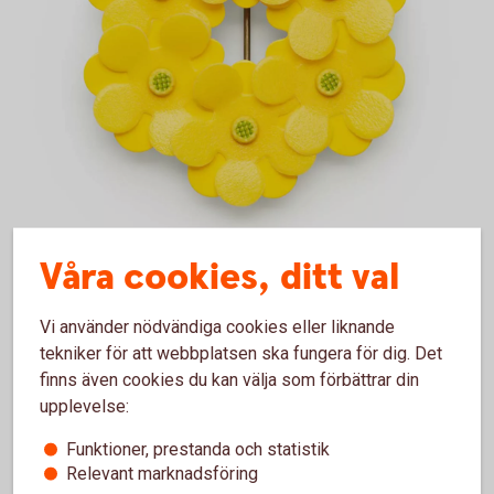
Våra cookies, ditt val
Årets majblomma påminner mycket om en smörblomma.
Vi använder nödvändiga cookies eller liknande
tekniker för att webbplatsen ska fungera för dig. Det
finns även cookies du kan välja som förbättrar din
upplevelse:
Funktioner, prestanda och statistik
Relevant marknadsföring