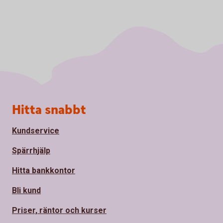
Sidfot
Hitta snabbt
Kundservice
Spärrhjälp
Hitta bankkontor
Bli kund
Priser, räntor och kurser