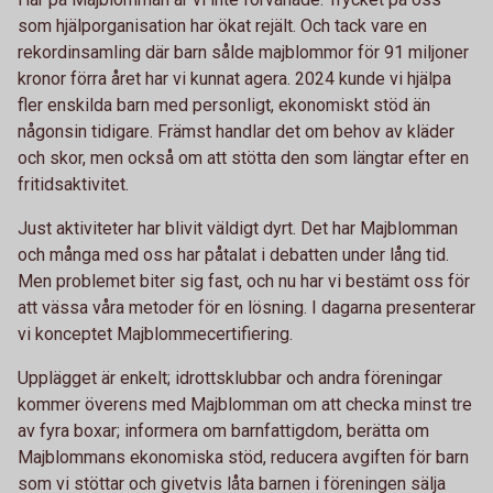
som hjälporganisation har ökat rejält. Och tack vare en
rekordinsamling där barn sålde majblommor för 91 miljoner
kronor förra året har vi kunnat agera. 2024 kunde vi hjälpa
fler enskilda barn med personligt, ekonomiskt stöd än
någonsin tidigare. Främst handlar det om behov av kläder
och skor, men också om att stötta den som längtar efter en
fritidsaktivitet.
Just aktiviteter har blivit väldigt dyrt. Det har Majblomman
och många med oss har påtalat i debatten under lång tid.
Men problemet biter sig fast, och nu har vi bestämt oss för
att vässa våra metoder för en lösning. I dagarna presenterar
vi konceptet Majblommecertifiering.
Upplägget är enkelt; idrottsklubbar och andra föreningar
kommer överens med Majblomman om att checka minst tre
av fyra boxar; informera om barnfattigdom, berätta om
Majblommans ekonomiska stöd, reducera avgiften för barn
som vi stöttar och givetvis låta barnen i föreningen sälja