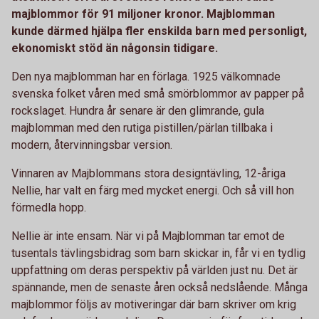
majblommor för 91 miljoner kronor. Majblomman
kunde därmed hjälpa fler enskilda barn med personligt,
ekonomiskt stöd än någonsin tidigare.
Den nya majblomman har en förlaga. 1925 välkomnade
svenska folket våren med små smörblommor av papper på
rockslaget. Hundra år senare är den glimrande, gula
majblomman med den rutiga pistillen/pärlan tillbaka i
modern, återvinningsbar version.
Vinnaren av Majblommans stora designtävling, 12-åriga
Nellie, har valt en färg med mycket energi. Och så vill hon
förmedla hopp.
Nellie är inte ensam. När vi på Majblomman tar emot de
tusentals tävlingsbidrag som barn skickar in, får vi en tydlig
uppfattning om deras perspektiv på världen just nu. Det är
spännande, men de senaste åren också nedslående. Många
majblommor följs av motiveringar där barn skriver om krig