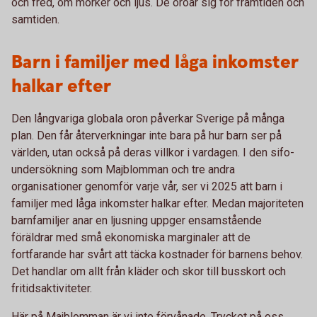
och fred, om mörker och ljus. De oroar sig för framtiden och
samtiden.
Barn i familjer med låga inkomster
halkar efter
Den långvariga globala oron påverkar Sverige på många
plan. Den får återverkningar inte bara på hur barn ser på
världen, utan också på deras villkor i vardagen. I den sifo-
undersökning som Majblomman och tre andra
organisationer genomför varje vår, ser vi 2025 att barn i
familjer med låga inkomster halkar efter. Medan majoriteten
barnfamiljer anar en ljusning uppger ensamstående
föräldrar med små ekonomiska marginaler att de
fortfarande har svårt att täcka kostnader för barnens behov.
Det handlar om allt från kläder och skor till busskort och
fritidsaktiviteter.
Här på Majblomman är vi inte förvånade. Trycket på oss