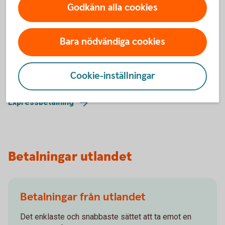
Kontanter
Godkänn alla cookies
Bara nödvändiga cookies
Expressbetalning
Betala snabbt och säkert online. Signera med Mobilt
Cookie-inställningar
BankID och transaktionen är klar.
Expressbetalning
Betalningar utlandet
Betalningar från utlandet
Det enklaste och snabbaste sättet att ta emot en