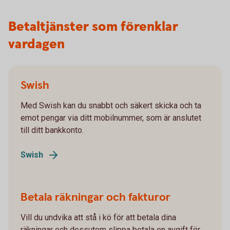
Betaltjänster som förenklar
vardagen
Swish
Med Swish kan du snabbt och säkert skicka och ta
emot pengar via ditt mobilnummer, som är anslutet
till ditt bankkonto.
Swish
Betala räkningar och fakturor
Vill du undvika att stå i kö för att betala dina
räkningar och dessutom slippa betala en avgift för