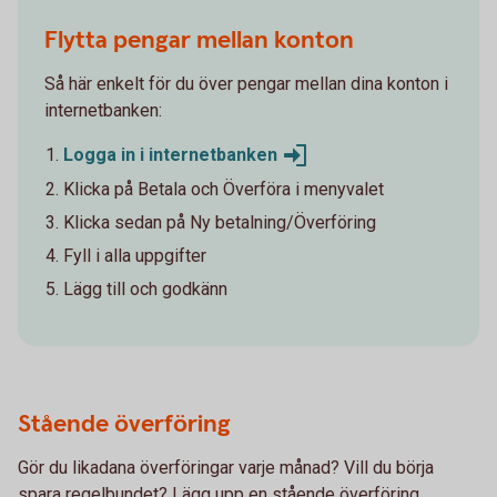
Flytta pengar mellan konton
Så här enkelt för du över pengar mellan dina konton i
internetbanken:
Logga in i internetbanken
Klicka på Betala och Överföra i menyvalet
Klicka sedan på Ny betalning/Överföring
Fyll i alla uppgifter
Lägg till och godkänn
Stående överföring
Gör du likadana överföringar varje månad? Vill du börja
spara regelbundet? Lägg upp en stående överföring.