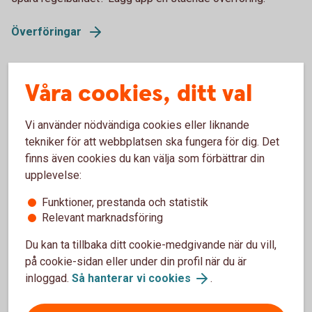
Överföringar
Våra cookies, ditt val
Dödsbo – betalningsservice
Du som är dödsbodelägare får hjälp att betala räkningar och
Vi använder nödvändiga cookies eller liknande
lösa in utbetalningsavier som står i den avlidnes eller i
tekniker för att webbplatsen ska fungera för dig. Det
dödsboets namn.
finns även cookies du kan välja som förbättrar din
upplevelse:
Dödsbo - betalningsservice
Funktioner, prestanda och statistik
Relevant marknadsföring
Kontanter
Du kan ta tillbaka ditt cookie-medgivande när du vill,
på cookie-sidan eller under din profil när du är
Hitta bankomater och få tips på hur du betalar, ger bort
inloggad.
Så hanterar vi cookies
.
pengar eller löser in en avi utan att ha eller få kontanter.