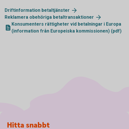
Driftinformation betaltjänster
Reklamera obehöriga betaltransaktioner
Konsumenters rättigheter vid betalningar i Europa
(information från Europeiska kommissionen) (pdf)
Sidfot
Hitta snabbt