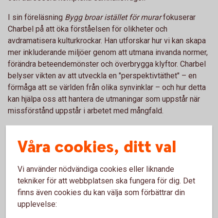
I sin föreläsning
Bygg broar istället för murar
fokuserar
Charbel på att öka förståelsen för olikheter och
avdramatisera kulturkrockar. Han utforskar hur vi kan skapa
mer inkluderande miljöer genom att utmana invanda normer,
förändra beteendemönster och överbrygga klyftor. Charbel
belyser vikten av att utveckla en "perspektivtäthet" – en
förmåga att se världen från olika synvinklar – och hur detta
kan hjälpa oss att hantera de utmaningar som uppstår när
missförstånd uppstår i arbetet med mångfald.
Genom att kombinera forskning med praktiska
Våra cookies, ditt val
värderingsövningar, skapar Charbel interaktiva och
engagerande föreläsningar. Hans mål är att inspirera till ett
mer öppet och inkluderande samhälle där olikheter ses
Vi använder nödvändiga cookies eller liknande
som en tillgång. Charbels talarkonst har belönats med flera
tekniker för att webbplatsen ska fungera för dig. Det
priser, inklusive Stora talarpriset – Årets talare 2019.
finns även cookies du kan välja som förbättrar din
upplevelse: