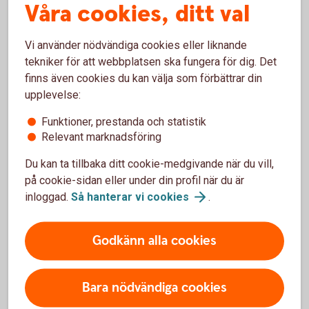
Våra cookies, ditt val
– Yngste sonens idrottande hänger jag gärna med på så
det tar en del tid. Annars gillar jag att snickra på lagom nivå,
träna på gym samt ta promenader eller joggingrundor för att
Vi använder nödvändiga cookies eller liknande
hålla igång. För ganska många år sedan spelade jag även
tekniker för att webbplatsen ska fungera för dig. Det
golf. Det skulle vara kul att återuppta den hobbyn på
finns även cookies du kan välja som förbättrar din
motionsnivå igen.
upplevelse:
Vilken plats i Bergslagen rekommenderar du alla att
Funktioner, prestanda och statistik
Relevant marknadsföring
besöka minst en gång?
– För den som gillar en lätt vandring tycker jag Rusakulan
Du kan ta tillbaka ditt cookie-medgivande när du vill,
är jättefin att besöka - du bjuds på en härlig utsikt över
på cookie-sidan eller under din profil när du är
landskapet!
inloggad.
Så hanterar vi
cookies
.
Godkänn alla cookies
Bara nödvändiga cookies