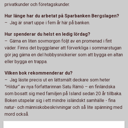
privatkunder och företagskunder.
Hur länge har du arbetat på Sparbanken Bergslagen?
– Jag är snart uppe i fem år här på banken.
Hur spenderar du helst en ledig lördag?
– Gärna en liten sovmorgon följt av en promenad i fint
väder. Finns det byggplaner att förverkliga i sommarstugan
gör jag gärna en del hobbysnickerier som att bygga en altan
eller bygga en trappa.
Vilken bok rekommenderar du?
– Jag läste precis ut en lättsmält deckare som heter
”Hildur” av nya författarinnan Satu Rämö – en finländska
som bosatt sig med familjen på Island sedan 20 år tillbaka.
Boken utspelar sig i ett mindre isländskt samhälle - fina
natur- och människobeskrivningar och så lite spänning med
mord också.
Har du någon hobby som få känner till?