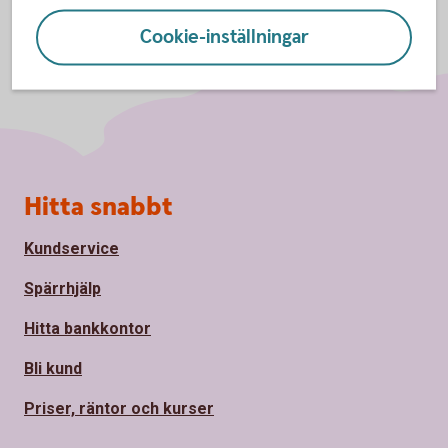
Cookie-inställningar
Sidfot
Hitta snabbt
Kundservice
Spärrhjälp
Hitta bankkontor
Bli kund
Priser, räntor och kurser