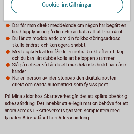
Cookie-inställningar
digital brevlåda får du post från myndigheter digitalt istället
för på papper.
Där får man direkt meddelande om någon har begärt en
kreditupplysning på dig och kan kolla att allt ser ok ut.
Du får ett meddelande om din folkbokföringsadress
skulle ändras och kan agera snabbt.
Med digitala kvitton får du en notis direkt efter ett köp
och du kan lätt dubbelkolla att beloppen stämmer.
Slå på notiser så får du ett meddelande direkt när något
händer.
När en person avlider stoppas den digitala posten
direkt och sänds automatiskt som fysisk post.
På Mina sidor hos Skatteverket går det att spärra obehörig
adressändring. Det innebär att e-legitimation behövs för att
ändra adress i Skatteverkets tjänster. Komplettera med
tjänsten Adresslåset hos Adressändring.