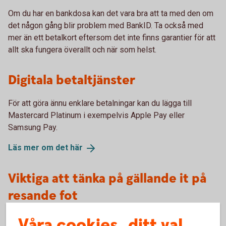
Om du har en bankdosa kan det vara bra att ta med den om
det någon gång blir problem med BankID. Ta också med
mer än ett betalkort eftersom det inte finns garantier för att
allt ska fungera överallt och när som helst.
Digitala betaltjänster
För att göra ännu enklare betalningar kan du lägga till
Mastercard Platinum i exempelvis Apple Pay eller
Samsung Pay.
Läs mer om det
här
Viktiga att tänka på gällande it på
resande fot
Ring aldrig upp missade telefonsamtal från utlandet om
Våra cookies, ditt val