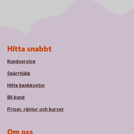
Sidfot
Hitta snabbt
Kundservice
Spärrhjälp
Hitta bankkontor
Bli kund
Priser, räntor och kurser
Om oss