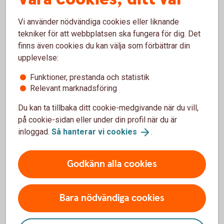
du inte känner igen numret.
Dela aldrig information på sociala medier om en
Vi använder nödvändiga cookies eller liknande
kommande eller pågående resa.
tekniker för att webbplatsen ska fungera för dig. Det
Publicera istället bilder och reseminnen när du kommit
finns även cookies du kan välja som förbättrar din
hem.
upplevelse:
Anslut aldrig din dator eller mobiltelefon till okända
nätverk. Använd VPN (Virtuellt Privat Nätverk) om du
Funktioner, prestanda och statistik
kopplar upp dig på ett hotell, flygplats elller liknande.
Relevant marknadsföring
Använd alltid datablockerare när du ansluter din IT-
utrustning till en offentlig USB-port.
Du kan ta tillbaka ditt cookie-medgivande när du vill,
på cookie-sidan eller under din profil när du är
Du har väl en digital brevlåda?
inloggad.
Så hanterar vi
cookies
.
Identitetskapning är något som händer många människor,
Godkänn alla cookies
varje dag. Det betyder att en person använder en annan
persons personuppgifter för att exempelvis ta lån, få
krediter eller köpa varor.
Bara nödvändiga cookies
Kivra är den största digitala brevlådan idag, med knappt
fem miljoner användare, men det finns även andra. Med en