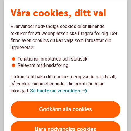
Svensk ekonomi står stark i en
Våra cookies, ditt val
osäker tid
Vi använder nödvändiga cookies eller liknande
Även om omvärlden är osäker och den svenska
tekniker för att webbplatsen ska fungera för dig. Det
återhämtningen blir mer utdragen förväntas svensk BNP
finns även cookies du kan välja som förbättrar din
växa med 1,5 procent i år och 2,5 procent 2026. Samtidigt
upplevelse:
förväntas euroområdet växa med knappt en procent både i
år och nästa år.
Funktioner, prestanda och statistik
Relevant marknadsföring
– Svensk ekonomi har en underliggande styrka och trots all
osäkerhet ser svensk ekonomi ut att klara sig relativt bra.
Du kan ta tillbaka ditt cookie-medgivande när du vill,
Statsskulden är låg som andel av BNP vilket ger utrymme
på cookie-sidan eller under din profil när du är
för satsningar på både försvar och riktat stöd om
inloggad.
Så hanterar vi
cookies
.
konjunkturen skulle försvagas, säger Mattias Persson.
Godkänn alla cookies
Läs hela rapporten
Bara nödvändiga cookies