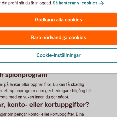
kom hem faktur
 din profil när du är inloggad.
Så hanterar vi
cookies
.
betala. Att ja
liksom. Nej, de
Godkänn alla cookies
Jag fick göra 
Bara nödvändiga cookies
Cookie-inställningar
ch spionprogram
kar på länkar eller öppnar filer. Du kan få skadlig
er ett spionprogram som ger bedragare tillgång till
Prata med en vuxen innan du gör något.
, konto- eller kortuppgifter?
ågar om pengar, konto- eller kortuppgifter. Dina