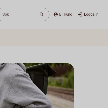
Sök
Bli kund
Logga in