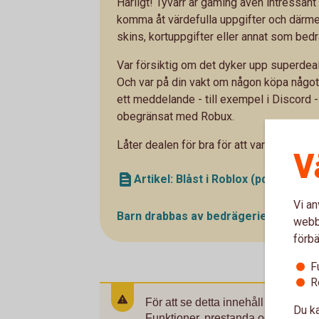
Härligt! Tyvärr är gaming även intressant 
komma åt värdefulla uppgifter och därmed
skins, kortuppgifter eller annat som bedra
Var försiktig om det dyker upp superdeals 
Och var på din vakt om någon köpa något v
ett meddelande - till exempel i Discord - 
obegränsat med Robux.
Låter dealen för bra för att vara sann, så
V
Artikel: Blåst i Roblox (pdf)
Vi an
Barn drabbas av bedrägerier i dators
webbp
förbä
F
R
För att se detta innehåll behöver 
Du ka
Funktioner, prestanda och statistik