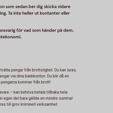
on som sedan ber dig skicka vidare
g. Ta inte heller ut kontanter eller
 ansvarig för vad som händer på dem.
atekonomi.
 tvätta pengar från brottslighet. Du kan luras,
 pengar via dina bankkonton. Du blir då en
t pengarna kommer från brott!
avare – kan behöva betala tillbaka hela
in egen del bara gällde en mindre summa!
ras till grov kriminell verksamhet.