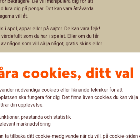
för bedragare. De vill manipulera dig för att
 lura dig på pengar. Det kan vara åtråvärda
garna vill åt.
i spel, appar eller på sajter. De kan vara fejk!
ärdefullt som du har i spelet. Eller om du får
av någon som vill sälja något, gratis skins eller
 är den nog det!
åra cookies, ditt val
vänder nödvändiga cookies eller liknande tekniker för att
pel – Sune från Umeå "Tog allting"
(svt.se)
latsen ska fungera för dig. Det finns även cookies du kan välj
ttrar din upplevelse:
unktioner, prestanda och statistik
elevant marknadsföring
"Jag tappade m
du först godkänna cookies för
n ta tillbaka ditt cookie-medgivande när du vill, på cookie-sidan 
.