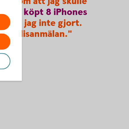
or om att jag skulle
g hade
köpt
8
iPhones
t har jag inte gjort.
en polisanmälan."