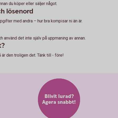
innan du köper eller säljer något.
och lösenord
ppgifter med andra – hur bra kompisar ni än är.
ch använd det inte själv på uppmaning av annan.
t?
är den troligen det. Tänk till - före!
Blivit lurad?
Agera snabbt!