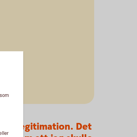
a som
in legitimation. Det
eller