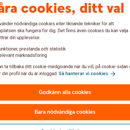
åra cookies, ditt val
vänder nödvändiga cookies eller liknande tekniker för att
latsen ska fungera för dig. Det finns även cookies du kan välj
ig mot
Om du blivit 
ttrar din upplevelse:
rypto
kryptobedrä
unktioner, prestanda och statistik
elevant marknadsföring
m på:
Gör en polisanmälan
(
ttom att genomföra en
n ta tillbaka ditt cookie-medgivande när du vill, på cookie-sidan 
Ring oss och berätta vad
 din profil när du är inloggad.
Så hanterar vi
cookies
.
det inträffade vilket kan
ar om du inte sätter in
drabbas på liknande sätt
Godkänn alla cookies
Avbryt all kontakt, även
e och hänvisad till en
dig att få tillbaka pengar
känd.
sintroduktion. Gör alltid en
Ta hjälp av din omgivning
försiktig med projekt som
Bara nödvändiga cookies
bor.
Brottsofferjouren.