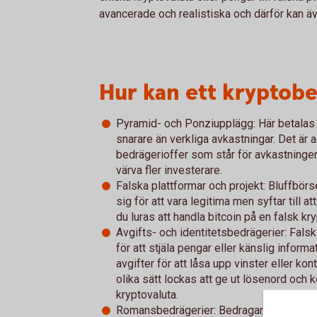
avancerade och realistiska och därför kan äv
Hur kan ett kryptobed
Pyramid- och Ponziupplägg: Här betalas 
snarare än verkliga avkastningar. Det är
bedrägerioffer som står för avkastninge
värva fler investerare.
Falska plattformar och projekt: Bluffbörs
sig för att vara legitima men syftar till at
du luras att handla bitcoin på en falsk kr
Avgifts- och identitetsbedrägerier: Falsk
för att stjäla pengar eller känslig informa
avgifter för att låsa upp vinster eller kon
olika sätt lockas att ge ut lösenord och k
kryptovaluta.
Romansbedrägerier: Bedragare bygger up