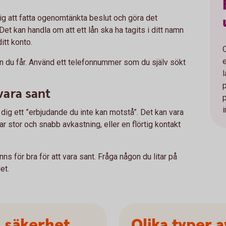
 dig att fatta ogenomtänkta beslut och göra det
 Det kan handla om att ett lån ska ha tagits i ditt namn
itt konto.
nen du får. Använd ett telefonnummer som du själv sökt
 vara sant
i
ge dig ett ”erbjudande du inte kan motstå”. Det kan vara
 stor och snabb avkastning, eller en flörtig kontakt
nns för bra för att vara sant. Fråga någon du litar på
et.
a säkerhet
Olika typer 