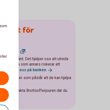
a som
utsatt för
geri
polisen.se)
.
eller
 som har hänt. Det hjälper oss att utreda
 hjälpa andra som annars riskerar att
.
Kontakta oss på
banken
 med personer som påstår att de kan hjälpa
na.
, eller kontakta Brottsofferjouren där du
se