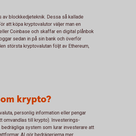
ds av blockkedjeteknik. Dessa så kallade
För att köpa kryptovalutor väljer man en
eller Coinbase och skaffar en digital plånbok
 loggar sedan in på sin bank och överför
den största kryptovalutan följt av Ethereum,
nom krypto?
al valuta, personlig information eller pengar
tt omvandlas till krypto). Investerings­
a bedrägliga system som lurar investerare att
plattformar. AI gör bedrägerierna mer