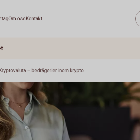
etag
Om oss
Kontakt
et
Kryptovaluta – bedrägerier inom krypto