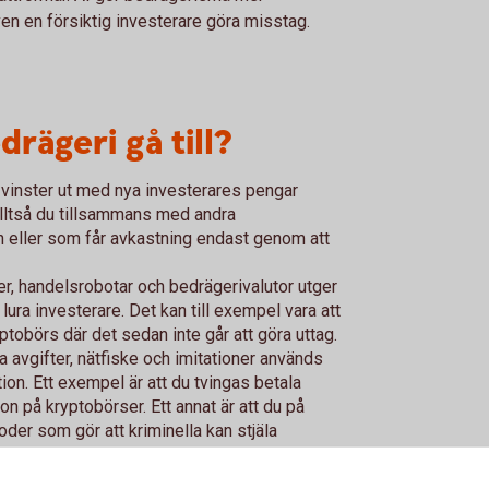
en en försiktig investerare göra misstag.
rägeri gå till?
vinster ut med nya investerares pengar
 alltså du tillsammans med andra
n eller som får avkastning endast genom att
er, handelsrobotar och bedrägerivalutor utger
t lura investerare. Det kan till exempel vara att
yptobörs där det sedan inte går att göra uttag.
a avgifter, nätfiske och imitationer används
tion. Ett exempel är att du tvingas betala
ton på kryptobörser. Ett annat är att du på
oder som gör att kriminella kan stjäla
p förtroende online och ber sedan om