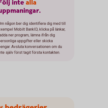
Följ
inte
alla
uppmaningar.
Om någon ber dig identifiera dig med till
exempel Mobilt BankID, klicka på länkar,
ladda ner program, lämna ifrån dig
personliga uppgifter eller skicka
pengar. Avsluta konversationen om du
nte själv först tagit första kontakten.
av bedrägerier