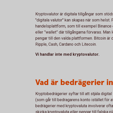
Kryptovalutor är digitala tillgångar som stö
"digitala valutor" kan skapas när som helst. 
handelsplattform, som till exempel Binance 
eller ”wallet” där tillgångarna förvaras. Man
pengar till den valda plattformen. Bitcoin är 
Ripple, Cash, Cardano och Litecoin.
Vi handlar inte med kryptovalutor.
Vad är bedrägerier i
Krypto­bedrägerier syftar till att stjäla digit
(som går till bedragarens konto istället för a
bedrägerier med krypto­valuta involverar oft
skicka krypto­valuta eller pengar till falska 