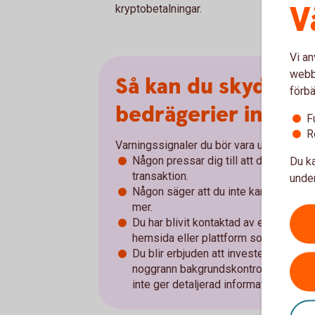
V
kryptobetalningar.
Vi an
webbp
Så kan du skydda d
förbä
bedrägerier inom k
F
R
Varningssignaler du bör vara uppmärksa
Någon pressar dig till att det är brå
Du ka
transaktion.
under
Någon säger att du inte kan ta ut peng
mer.
Du har blivit kontaktad av en rådgivar
hemsida eller plattform som inte är 
Du blir erbjuden att investera i en bör
noggrann bakgrunds­kontroll och var 
inte ger detaljerad information.