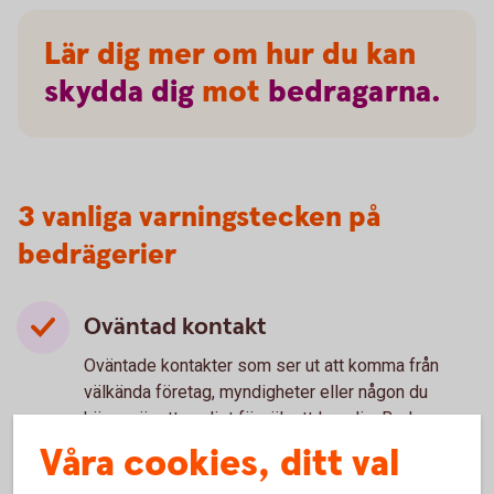
Lär dig mer om hur du kan
skydda
dig
mot
bedragarna.
3 vanliga varningstecken på
bedrägerier
Oväntad kontakt
Oväntade kontakter som ser ut att komma från
välkända företag, myndigheter eller någon du
känner är ett vanligt försök att lura dig. Bedragare
använder falska avsändare för att skapa
Våra cookies, ditt val
trovärdighet och övertyga dig.