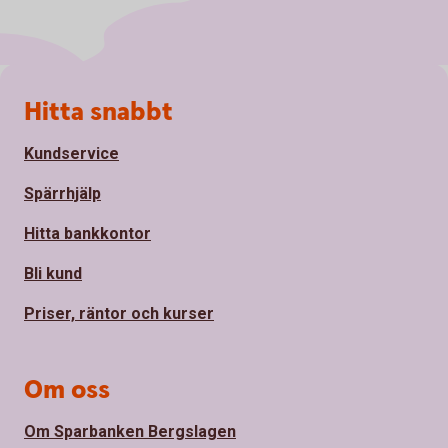
Sidfot
Hitta snabbt
Kundservice
Spärrhjälp
Hitta bankkontor
Bli kund
Priser, räntor och kurser
Om oss
Om Sparbanken Bergslagen