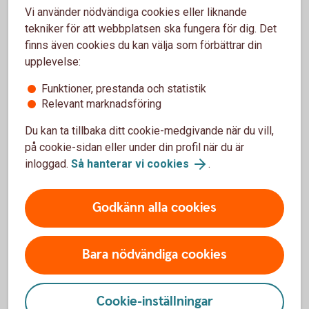
Vi använder nödvändiga cookies eller liknande
Tips!
Agera aldrig snabbt, ta dig tid, tänk efter och
tekniker för att webbplatsen ska fungera för dig. Det
kontrollera avsändaren.
finns även cookies du kan välja som förbättrar din
Det är bråttom
upplevelse:
Stress och rädsla är ett sätt att få dig att fatta
Funktioner, prestanda och statistik
ogenomtänkta beslut och göra det bedragaren vill,
Relevant marknadsföring
utan att tänka efter. Det kan handla om att ett lån
ska ha tagits i ditt namn eller att pengar är på väg
Du kan ta tillbaka ditt cookie-medgivande när du vill,
att lämna ditt konto.
på cookie-sidan eller under din profil när du är
inloggad.
Så hanterar vi cookies
.
Tips!
Kontrollera alltid informationen du får. Använd
ett telefonnummer som du själv sökt fram från
tillförlitlig källa.
Godkänn alla cookies
Det är för bra för att vara sant
Bara nödvändiga cookies
Ett sätt att försöka lura dig är att ge dig ett
”erbjudande du inte kan motstå”. Det kan vara ett
investeringserbjudande som lovar stor och snabb
Cookie-inställningar
avkastning, eller en flörtig kontakt på sociala