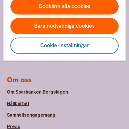
Hitta snabbt
Godkänn alla cookies
Kundservice
Spärrhjälp
Bara nödvändiga cookies
Hitta bankkontor
Cookie-inställningar
Bli kund
Priser, räntor och kurser
Om oss
Om Sparbanken Bergslagen
Hållbarhet
Samhällsengagemang
Press