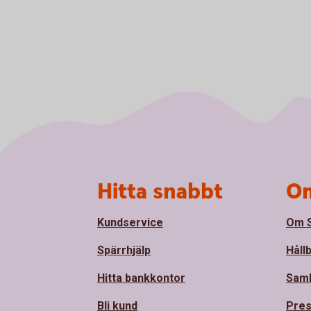
Sidfot
Hitta snabbt
Om
Kundservice
Om S
Spärrhjälp
Håll
Hitta bankkontor
Sam
Bli kund
Pre