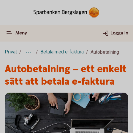
Meny
Logga in
Privat
Betala med e-faktura
Autobetalning
Autobetalning – ett enkelt
sätt att betala e-faktura