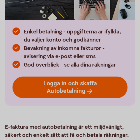
Enkel betalning - uppgifterna är ifyllda,
du väljer konto och godkänner
Bevakning av inkomna fakturor -
avisering via e-post eller sms
God överblick - se alla dina räkningar
Logga in och skaffa
Autobetalning
E-faktura med autobetalning är ett miljövänligt,
säkert och enkelt sätt att få och betala räkningar.