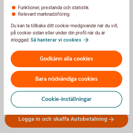
autobetalning?
Funktioner, prestanda och statistik
Relevant marknadsföring
Du kan ta tillbaka ditt cookie-medgivande när du vill,
på cookie-sidan eller under din profil när du är
Så skaffar du Autobetalning
inloggad.
Så hanterar vi
cookies
.
Internetbanken
Godkänn alla cookies
Gör så här:
Logga in till internetbanken
Bara nödvändiga cookies
Gå till Betala/överföra/e-faktura
Välj anmäl e-faktura och följ instruktionen på sidan
Cookie-inställningar
Logga in och skaffa
Autobetalning