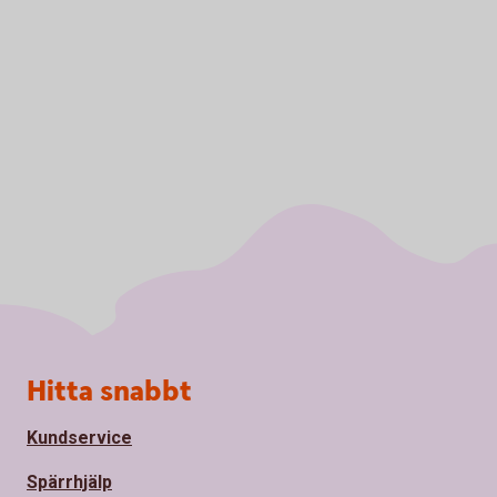
Sidfot
Hitta snabbt
Kundservice
Spärrhjälp