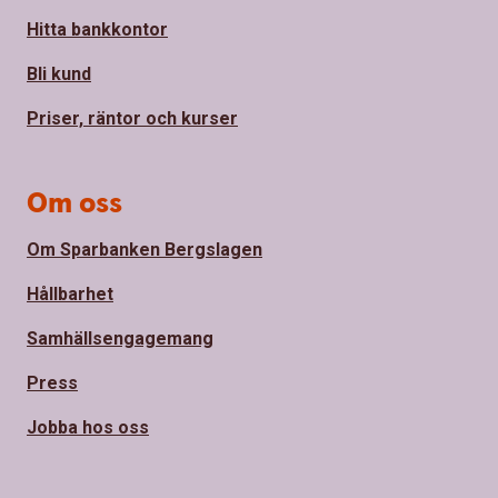
Hitta bankkontor
Bli kund
Priser, räntor och kurser
Om oss
Om Sparbanken Bergslagen
Hållbarhet
Samhällsengagemang
Press
Jobba hos oss