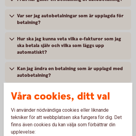
Var ser jag autobetalningar som är upplagda för
betalning?
Hur ska jag kunna veta vilka e-fakturor som jag
ska betala själv och vilka som läggs upp
automatiskt?
Kan jag ändra en betalning som är upplagd med
autobetalning?
När kan jag ta bort avtal om autobetalning?
Våra cookies, ditt val
Vad gör jag med en inkommen e-faktura med
Vi använder nödvändiga cookies eller liknande
autobetalning som har noll-belopp?
tekniker för att webbplatsen ska fungera för dig. Det
finns även cookies du kan välja som förbättrar din
Var kan jag se de e-fakturor som betalas med
upplevelse: