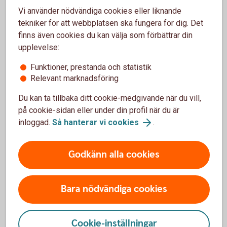
Behöver du hjälp med Swish?
Vi använder nödvändiga cookies eller liknande
Har du frågor om Swish är du välkommen att ringa
tekniker för att webbplatsen ska fungera för dig. Det
oss.
finns även cookies du kan välja som förbättrar din
upplevelse:
Ring 0771-97 75 12
Funktioner, prestanda och statistik
Relevant marknadsföring
Du kan ta tillbaka ditt cookie-medgivande när du vill,
på cookie-sidan eller under din profil när du är
Villkor Swish
inloggad.
Så hanterar vi cookies
.
Här hittar du villkoren för Swish.
Godkänn alla cookies
Villkor Swish (pdf)
Bara nödvändiga cookies
Cookie-inställningar