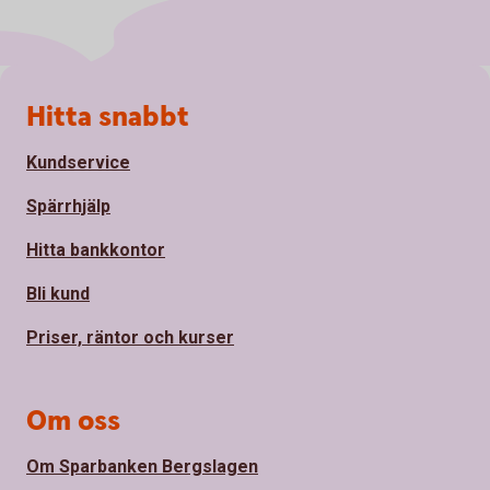
Sidfot
Hitta snabbt
Kundservice
Spärrhjälp
Hitta bankkontor
Bli kund
Priser, räntor och kurser
Om oss
Om Sparbanken Bergslagen