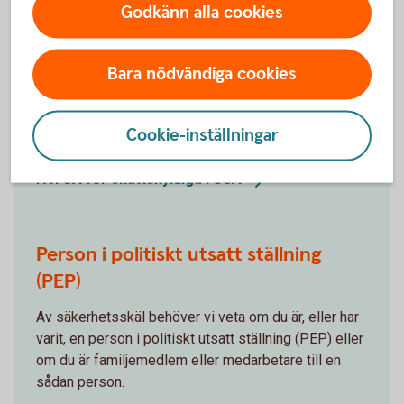
Godkänn alla cookies
FATCA för skattskyldiga i USA
Är du skattskyldig i USA? Från 1 juli 2014 frågar
Bara nödvändiga cookies
Sparbanken Bergslagen, och alla andra banker och
finansiella institut i Sverige, nya kunder om de är
Cookie-inställningar
skattskyldiga i USA.
FATCA för skattskyldiga i
USA
Person i politiskt utsatt ställning
(PEP)
Av säkerhetsskäl behöver vi veta om du är, eller har
varit, en person i politiskt utsatt ställning (PEP) eller
om du är familjemedlem eller medarbetare till en
sådan person.