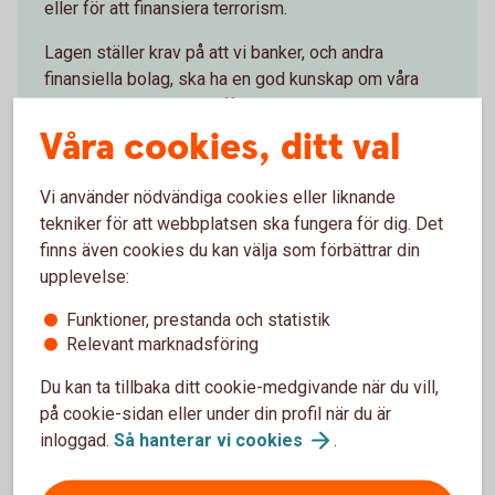
eller för att finansiera terrorism.
Lagen ställer krav på att vi banker, och andra
finansiella bolag, ska ha en god kunskap om våra
kunders ekonomi och affärsrelationen med kunden.
Vi som bank har också skyldighet att löpande följa
Våra cookies, ditt val
upp att informationen vi har är aktuell. Därför ställer
vi frågor när du besöker ett bankkontor, per brev
Vi använder nödvändiga cookies eller liknande
eller i internetbanken och appen.
tekniker för att webbplatsen ska fungera för dig. Det
finns även cookies du kan välja som förbättrar din
Vårt arbete mot penningtvätt och
upplevelse:
terroristfinansiering
(swedbank.com)
Funktioner, prestanda och statistik
Relevant marknadsföring
Du kan ta tillbaka ditt cookie-medgivande när du vill,
på cookie-sidan eller under din profil när du är
Information om FATCA och
inloggad.
Så hanterar vi
cookies
.
Politiskt utsatt ställning (PEP)