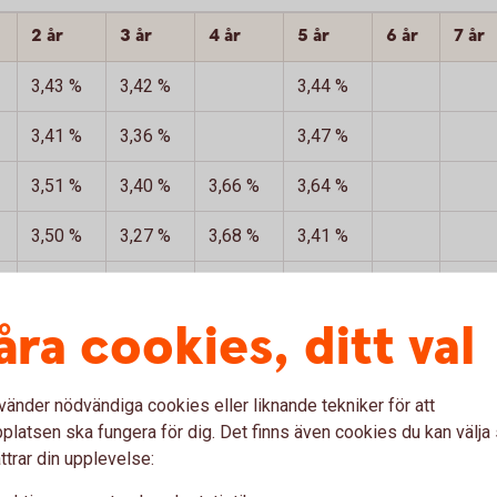
2 år
3 år
4 år
5 år
6 år
7 år
3,43 %
3,42 %
3,44 %
3,41 %
3,36 %
3,47 %
3,51 %
3,40 %
3,66 %
3,64 %
3,50 %
3,27 %
3,68 %
3,41 %
3,26 %
3,17 %
3,66 %
3,35 %
åra cookies, ditt val
3,19 %
3,23 %
3,47 %
3,30 %
3,19 %
3,43 %
3,29 %
vänder nödvändiga cookies eller liknande tekniker för att
latsen ska fungera för dig. Det finns även cookies du kan välj
3,21 %
3,06 %
3,28 %
ttrar din upplevelse:
3,17 %
3,07 %
3,40 %
3,29 %