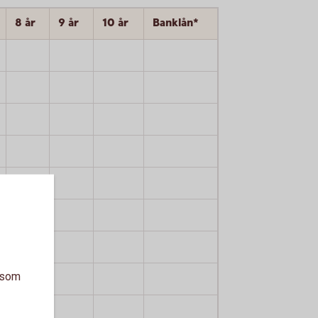
8 år
9 år
10 år
Banklån*
a som