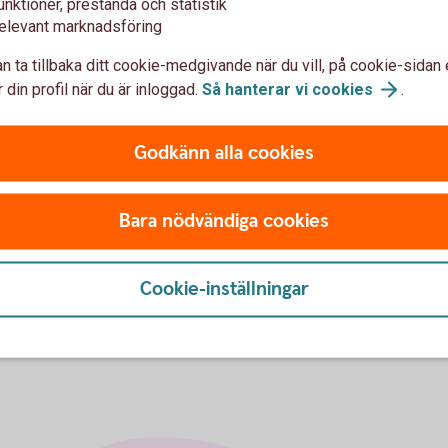
unktioner, prestanda och statistik
elevant marknadsföring
3,16 %
3,12 %
3,33 %
3,54 %
n ta tillbaka ditt cookie-medgivande när du vill, på cookie-sidan 
3,26 %
3,25 %
3,54 %
3,63 %
 din profil när du är inloggad.
Så hanterar vi
cookies
.
3,12 %
3,32 %
3,46 %
3,55 %
Godkänn alla cookies
n Bergslagen, inte i Swedbank Hypotek.
Visa fler
Bara nödvändiga cookies
 redovisas ingen genomsnittsränta.
Cookie-inställningar