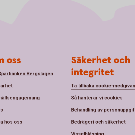
 oss
Säkerhet och
integritet
parbanken Bergslagen
barhet
Ta tillbaka cookie-medgiva
hällsengagemang
Så hanterar vi cookies
ss
Behandling av personuppgif
a hos oss
Bedrägeri och säkerhet
Visselblåsning