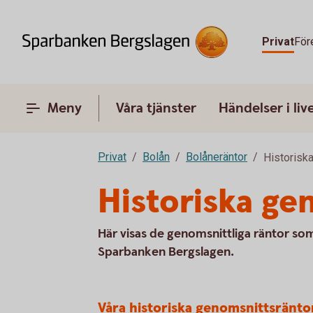
Privat
För
Meny
Våra tjänster
Händelser i liv
Privat
Bolån
Bolåneräntor
Historisk
Historiska ge
Här visas de genomsnittliga räntor so
Sparbanken Bergslagen.
Våra historiska genomsnittsränto