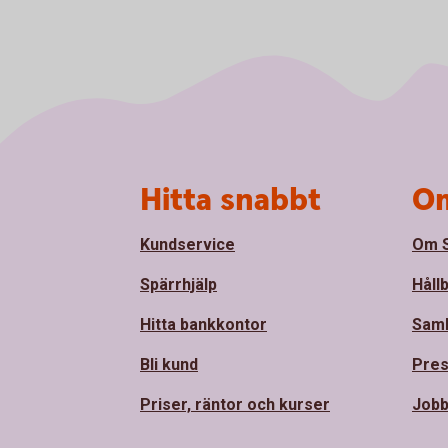
Sidfot
Hitta snabbt
Om
Kundservice
Om S
Spärrhjälp
Håll
Hitta bankkontor
Sam
Bli kund
Pre
Priser, räntor och kurser
Jobb