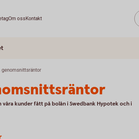
etag
Om oss
Kontakt
et
a genomsnittsräntor
nomsnittsräntor
m våra kunder fått på bolån i Swedbank Hypotek och i
r