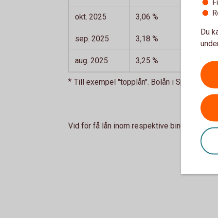
F
R
okt. 2025
3,06 %
3,16 %
Du ka
sep. 2025
3,18 %
3,20 %
under
aug. 2025
3,25 %
3,13 %
Till exempel "topplån". Bolån i Sparbanke
Vid för få lån inom respektive bindningstid