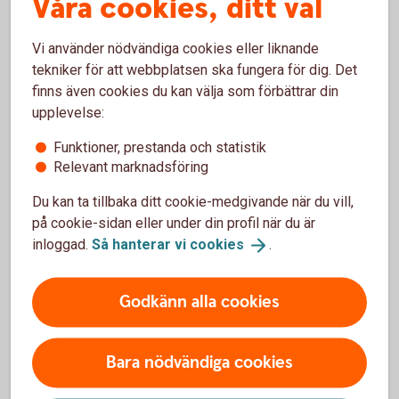
Våra cookies, ditt val
Vi använder nödvändiga cookies eller liknande
tekniker för att webbplatsen ska fungera för dig. Det
Låna till handpenningen
finns även cookies du kan välja som förbättrar din
Handpenningslånet finns för dig som med kort
upplevelse:
varsel ska betala handpenning för din blivande
Funktioner, prestanda och statistik
bostad.
Relevant marknadsföring
Handpenningslån
Du kan ta tillbaka ditt cookie-medgivande när du vill,
på cookie-sidan eller under din profil när du är
inloggad.
Så hanterar vi
cookies
.
Godkänn alla cookies
Behöver du hjälp av en mäklare?
Bara nödvändiga cookies
Ta hjälp av Fastighetsbyrån