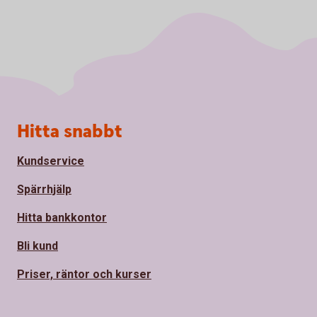
Sidfot
Hitta snabbt
Kundservice
Spärrhjälp
Hitta bankkontor
Bli kund
Priser, räntor och kurser