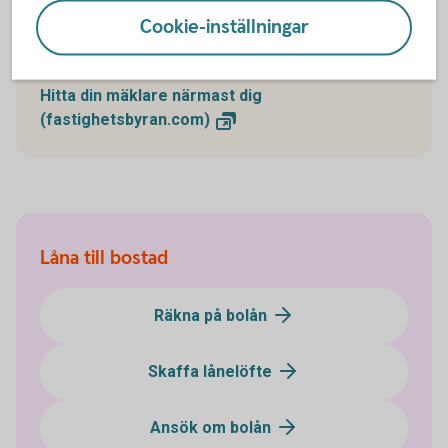
Hos Fastighetsbyrån får du hjälp att sälja din bostad,
Cookie-inställningar
från värdering tills att bostaden är såld.
Hitta din mäklare närmast dig
(fastighetsbyran.com)
Låna till bostad
Räkna på bolån
Skaffa lånelöfte
Ansök om bolån