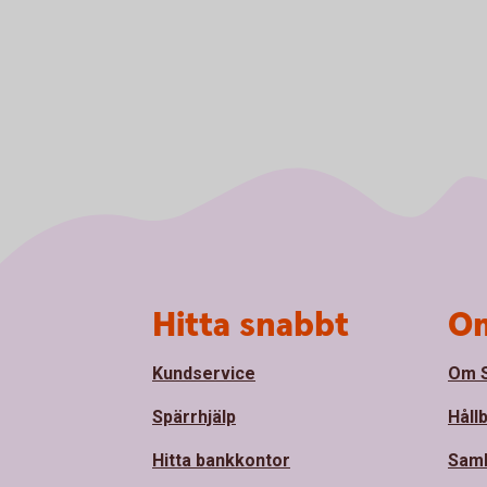
Sidfot
Hitta snabbt
Om
Kundservice
Om S
Spärrhjälp
Håll
Hitta bankkontor
Sam