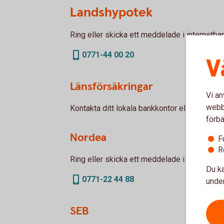
Landshypotek
Ring eller skicka ett meddelade i internetba
0771-44 00 20
V
Länsförsäkringar
Vi an
webbp
Kontakta ditt lokala bankkontor eller skicka
förbä
Nordea
F
R
Ring eller skicka ett meddelade i internetba
Du ka
0771-22 44 88
under
SEB